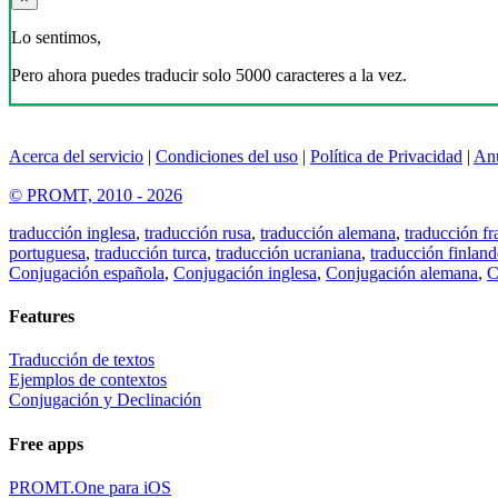
Lo sentimos,
Pero ahora puedes traducir solo 5000 caracteres a la vez.
Acerca del servicio
|
Condiciones del uso
|
Política de Privacidad
|
An
© PROMT, 2010 - 2026
traducción inglesa
,
traducción rusa
,
traducción alemana
,
traducción fr
portuguesa
,
traducción turca
,
traducción ucraniana
,
traducción finland
Conjugación española
,
Conjugación inglesa
,
Conjugación alemana
,
C
Features
Traducción de textos
Ejemplos de contextos
Conjugación y Declinación
Free apps
PROMT.One para iOS