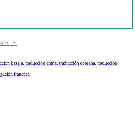
cción kazaja
,
traducción china
,
traducción coreana
,
traducción
gación francesa
.