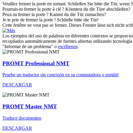
Veuillez
fermer
la porte en sortant.
Schließen
Sie bitte die Tür, wenn 
Pourrais-tu
fermer
la porte à clé ?
Könntest du die Türe
abschließen
?
Peux-tu
fermer
la porte ?
Kannst du die Tür
zumachen
?
Je te prie de
fermer
la porte !
Schließe
bitte die Tür!
Cette fenêtre ne veut pas se
fermer
.
Dieses Fenster lässt sich nicht
sch
Los ejemplos del uso de palabras en diferentes contextos se proporcion
recopilados automáticamente de fuentes abiertas utilizando tecnología 
"Informar de un problema" o
escríbenos
.
PROMT Professional NMT
Pruebe un traductor sin conexión en su computadora o portátil
DESCARGAR
PROMT Master NMT
Traduce documentos
DESCARGAR