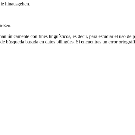
Sie hinausgehen.
ließen
.
an únicamente con fines lingüísticos, es decir, para estudiar el uso de 
de búsqueda basada en datos bilingües. Si encuentras un error ortográfic