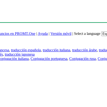
uncios en PROMT.One
|
Ayuda
|
Versión móvil
|
Select a language
ancesa
,
traducción española
,
traducción italiana
,
traducción árabe
,
tradu
és
,
traducción japonesa
onjugación italiana
,
Conjugación portuguesa
,
Conjugación rusa
,
Conju