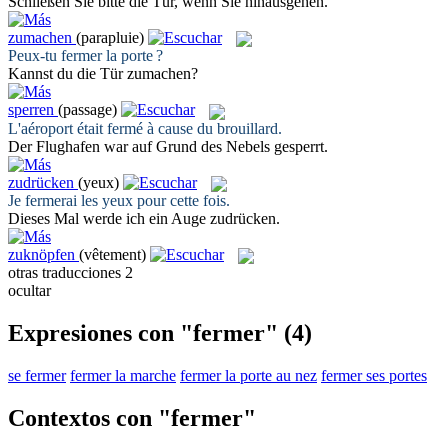
Schließen
Sie bitte die Tür, wenn Sie hinausgehen.
zumachen
(parapluie)
Peux-tu
fermer
la porte ?
Kannst du die Tür
zumachen
?
sperren
(passage)
L'aéroport était
fermé
à cause du brouillard.
Der Flughafen war auf Grund des Nebels
gesperrt
.
zudrücken
(yeux)
Je
fermerai
les yeux pour cette fois.
Dieses Mal werde ich ein Auge
zudrücken
.
zuknöpfen
(vêtement)
otras traducciones
2
ocultar
Expresiones con "fermer"
(4)
se fermer
fermer la marche
fermer la porte au nez
fermer ses portes
Contextos con "fermer"