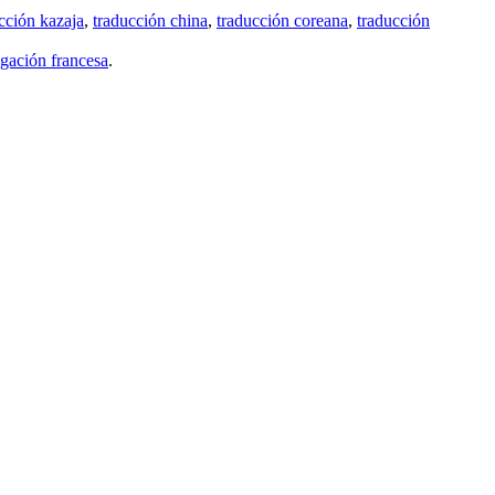
cción kazaja
,
traducción china
,
traducción coreana
,
traducción
gación francesa
.