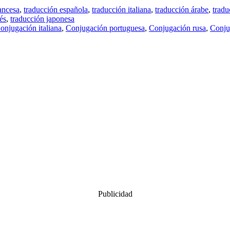
ancesa
,
traducción española
,
traducción italiana
,
traducción árabe
,
tradu
és
,
traducción japonesa
onjugación italiana
,
Conjugación portuguesa
,
Conjugación rusa
,
Conju
Publicidad