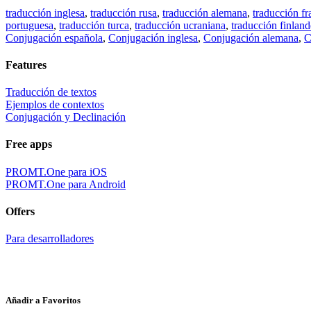
traducción inglesa
,
traducción rusa
,
traducción alemana
,
traducción fr
portuguesa
,
traducción turca
,
traducción ucraniana
,
traducción finland
Conjugación española
,
Conjugación inglesa
,
Conjugación alemana
,
C
Features
Traducción de textos
Ejemplos de contextos
Conjugación y Declinación
Free apps
PROMT.One para iOS
PROMT.One para Android
Offers
Para desarrolladores
Añadir a Favoritos