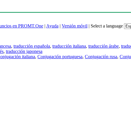
uncios en PROMT.One
|
Ayuda
|
Versión móvil
|
Select a language
ancesa
,
traducción española
,
traducción italiana
,
traducción árabe
,
tradu
és
,
traducción japonesa
onjugación italiana
,
Conjugación portuguesa
,
Conjugación rusa
,
Conju