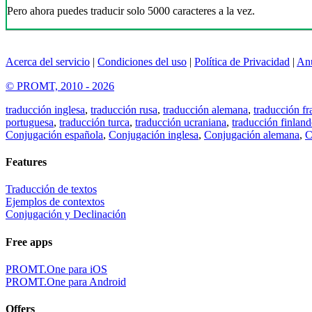
Pero ahora puedes traducir solo 5000 caracteres a la vez.
Acerca del servicio
|
Condiciones del uso
|
Política de Privacidad
|
An
© PROMT, 2010 - 2026
traducción inglesa
,
traducción rusa
,
traducción alemana
,
traducción fr
portuguesa
,
traducción turca
,
traducción ucraniana
,
traducción finland
Conjugación española
,
Conjugación inglesa
,
Conjugación alemana
,
C
Features
Traducción de textos
Ejemplos de contextos
Conjugación y Declinación
Free apps
PROMT.One para iOS
PROMT.One para Android
Offers