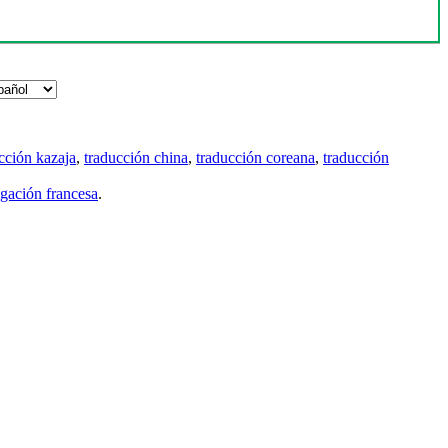
cción kazaja
,
traducción china
,
traducción coreana
,
traducción
gación francesa
.