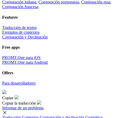
Conjugación italiana
,
Conjugación portuguesa
,
Conjugación rusa
,
Conjugación francesa
.
Features
Traducción de textos
Ejemplos de contextos
Conjugación y Declinación
Free apps
PROMT.One para iOS
PROMT.One para Android
Offers
Para desarrolladores
Copiar
Copiar la traducción
Informar de un problema
Traducción
Contextos
Conjugación
y declinación
Gramática