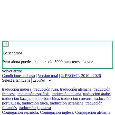
×
Lo sentimos,
Pero ahora puedes traducir solo 5000 caracteres a la vez.
volver arriba
Condiciones del uso
|
Versión total
|
© PROMT, 2010 - 2026
Select a language
traducción inglesa
,
traducción rusa
,
traducción alemana
,
traducción
francesa
,
traducción española
,
traducción italiana
,
traducción árabe
,
traducción kazaja
,
traducción china
,
traducción coreana
,
traducción
portuguesa
,
traducción turca
,
traducción ucraniana
,
traducción
finlandés
,
traducción japonesa
Conjugación española
,
Conjugación inglesa
,
Conjugación alemana
,