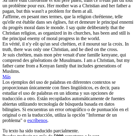
Sa mère était
chrétienne
et son père païen, mais ce n'était pas du tout
un problème pour eux.
Her mother was a
Christian
and her father a
pagan, but this wasn't a problem for them at all.
J'affirme, en pesant mes termes, que la religion
chrétienne
, telle
qu'elle est établie dans ses églises, fut et demeure le principal ennemi
du progrès moral dans le monde.
I say quite deliberately that the
Christian
religion, as organized in its churches, has been and still is
the principal enemy of moral progress in the world.
En vérité, il n'y eût qu'un seul
chrétien
, et il mourut sur la croix.
In
truth, there was only one
Christian
, and he died on the cross.
Je suis
chrétien
, mais mon père venait d'une famille kenyane, qui
comprend des générations de Musulmans.
I am a
Christian
, but my
father came from a Kenyan family that includes generations of
Muslims.
Más
Los ejemplos del uso de palabras en diferentes contextos se
proporcionan únicamente con fines lingüísticos, es decir, para
estudiar el uso de palabras en un idioma y sus opciones de
traducción a otro. Están recopilados automáticamente de fuentes
abiertas utilizando tecnología de búsqueda basada en datos
bilingües. Si encuentras un error ortográfico o de puntuación en el
original o en la traducción, utiliza la opción "Informar de un
problema" o
escríbenos
.
Tu texto ha sido traducido parcialmente.