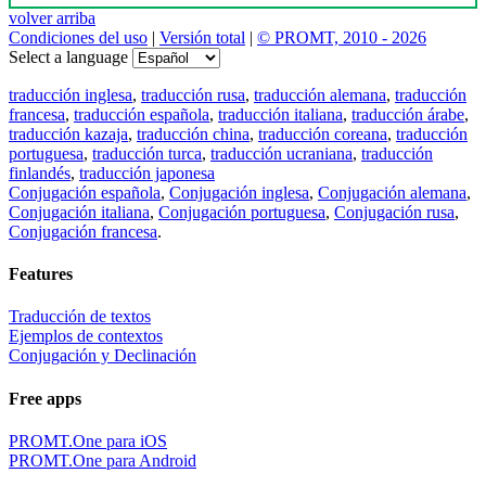
volver arriba
Condiciones del uso
|
Versión total
|
© PROMT, 2010 - 2026
Select a language
traducción inglesa
,
traducción rusa
,
traducción alemana
,
traducción
francesa
,
traducción española
,
traducción italiana
,
traducción árabe
,
traducción kazaja
,
traducción china
,
traducción coreana
,
traducción
portuguesa
,
traducción turca
,
traducción ucraniana
,
traducción
finlandés
,
traducción japonesa
Conjugación española
,
Conjugación inglesa
,
Conjugación alemana
,
Conjugación italiana
,
Conjugación portuguesa
,
Conjugación rusa
,
Conjugación francesa
.
Features
Traducción de textos
Ejemplos de contextos
Conjugación y Declinación
Free apps
PROMT.One para iOS
PROMT.One para Android