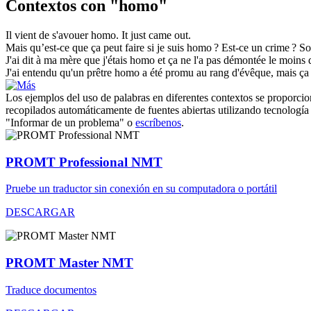
Contextos con "homo"
Il vient de s'avouer
homo
.
It just came out.
Mais qu’est-ce que ça peut faire si je suis
homo
? Est-ce un crime ?
So
J'ai dit à ma mère que j'étais
homo
et ça ne l'a pas démontée le moins
J'ai entendu qu'un prêtre
homo
a été promu au rang d'évêque, mais ça s
Los ejemplos del uso de palabras en diferentes contextos se proporcion
recopilados automáticamente de fuentes abiertas utilizando tecnología 
"Informar de un problema" o
escríbenos
.
PROMT Professional NMT
Pruebe un traductor sin conexión en su computadora o portátil
DESCARGAR
PROMT Master NMT
Traduce documentos