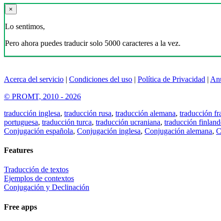
×
Lo sentimos,
Pero ahora puedes traducir solo 5000 caracteres a la vez.
Acerca del servicio
|
Condiciones del uso
|
Política de Privacidad
|
An
© PROMT, 2010 - 2026
traducción inglesa
,
traducción rusa
,
traducción alemana
,
traducción fr
portuguesa
,
traducción turca
,
traducción ucraniana
,
traducción finland
Conjugación española
,
Conjugación inglesa
,
Conjugación alemana
,
C
Features
Traducción de textos
Ejemplos de contextos
Conjugación y Declinación
Free apps