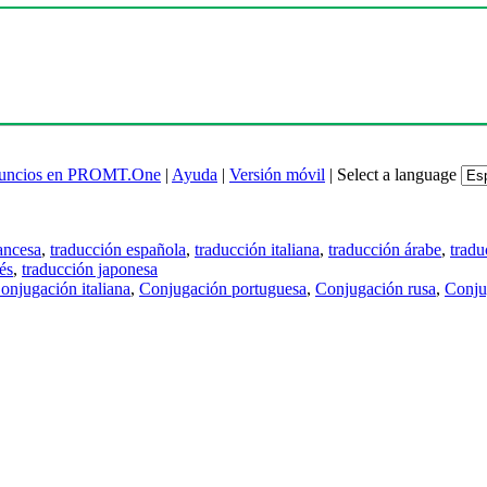
uncios en PROMT.One
|
Ayuda
|
Versión móvil
|
Select a language
ancesa
,
traducción española
,
traducción italiana
,
traducción árabe
,
tradu
és
,
traducción japonesa
onjugación italiana
,
Conjugación portuguesa
,
Conjugación rusa
,
Conju