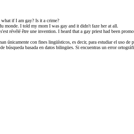
 what if I am gay? Is it a crime?
 du monde.
I told my mom I was gay and it didn't faze her at all.
'est révélé être une invention.
I heard that a gay priest had been promote
an únicamente con fines lingüísticos, es decir, para estudiar el uso de 
de búsqueda basada en datos bilingües. Si encuentras un error ortográfic