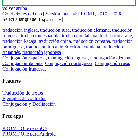
volver arriba
Condiciones del uso
|
Versión total
|
© PROMT, 2010 - 2026
Select a language
traducción inglesa
,
traducción rusa
,
traducción alemana
,
traducción
francesa
,
traducción española
,
traducción italiana
,
traducción árabe
,
traducción kazaja
,
traducción china
,
traducción coreana
,
traducción
portuguesa
,
traducción turca
,
traducción ucraniana
,
traducción
finlandés
,
traducción japonesa
Conjugación española
,
Conjugación inglesa
,
Conjugación alemana
,
Conjugación italiana
,
Conjugación portuguesa
,
Conjugación rusa
,
Conjugación francesa
.
Features
Traducción de textos
Ejemplos de contextos
Conjugación y Declinación
Free apps
PROMT.One para iOS
PROMT.One para Android