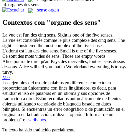
pl.
organes des sens
sense organ
Contextos con "organe des sens"
La vue est l'un
des
cinq
sens
.
Sight is one
of
the five
senses
.
La vue est considérée comme le plus complexe
des
cinq
sens
.
The
sight is considered the most complex
of
the five
senses
.
L'odorat est l'un
des
cinq
sens
.
Smell is one
of
the five
senses
.
Ce sont
des
mots vides de
sens
.
Those are empty words.
Alice pourra te dire qu'au Pays
des
merveilles, tout est
sens
dessus
dessous.
Alice will tell you that
in
Wonderland everything is topsy-
turvy.
Más
Los ejemplos del uso de palabras en diferentes contextos se
proporcionan únicamente con fines lingüísticos, es decir, para
estudiar el uso de palabras en un idioma y sus opciones de
traducción a otro. Están recopilados automáticamente de fuentes
abiertas utilizando tecnología de búsqueda basada en datos
bilingües. Si encuentras un error ortográfico o de puntuación en el
original o en la traducción, utiliza la opción "Informar de un
problema" o
escríbenos
.
Tu texto ha sido traducido parcialmente.