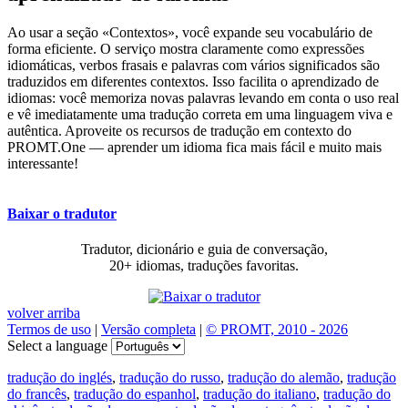
Ao usar a seção «Contextos», você expande seu vocabulário de
forma eficiente. O serviço mostra claramente como expressões
idiomáticas, verbos frasais e palavras com vários significados são
traduzidos em diferentes contextos. Isso facilita o aprendizado de
idiomas: você memoriza novas palavras levando em conta o uso real
e vê imediatamente uma tradução correta em uma linguagem viva e
autêntica. Aproveite os recursos de tradução em contexto do
PROMT.One — aprender um idioma fica mais fácil e muito mais
interessante!
Baixar o tradutor
Tradutor, dicionário e guia de conversação,
20+ idiomas, traduções favoritas.
volver arriba
Termos de uso
|
Versão completa
|
© PROMT, 2010 - 2026
Select a language
tradução do inglés
,
tradução do russo
,
tradução do alemão
,
tradução
do francês
,
tradução do espanhol
,
tradução do italiano
,
tradução do