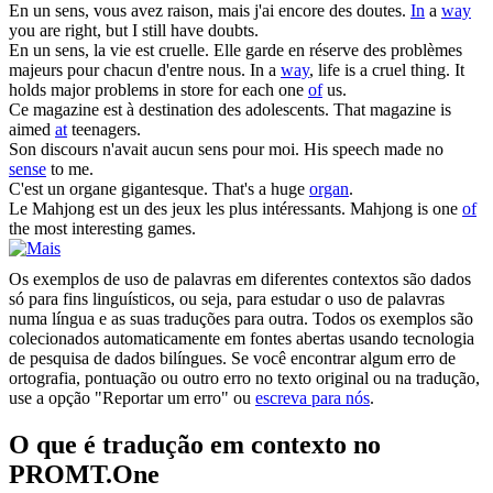
En un
sens
, vous avez raison, mais j'ai encore
des
doutes.
In
a
way
you are right, but I still have doubts.
En un
sens
, la vie est cruelle. Elle garde en réserve
des
problèmes
majeurs pour chacun d'entre nous.
In a
way
, life is a cruel thing. It
holds major problems in store for each one
of
us.
Ce magazine est à destination
des
adolescents.
That magazine is
aimed
at
teenagers.
Son discours n'avait aucun
sens
pour moi.
His speech made no
sense
to me.
C'est un
organe
gigantesque.
That's a huge
organ
.
Le Mahjong est un
des
jeux les plus intéressants.
Mahjong is one
of
the most interesting games.
Os exemplos de uso de palavras em diferentes contextos são dados
só para fins linguísticos, ou seja, para estudar o uso de palavras
numa língua e as suas traduções para outra. Todos os exemplos são
colecionados automaticamente em fontes abertas usando tecnologia
de pesquisa de dados bilíngues. Se você encontrar algum erro de
ortografia, pontuação ou outro erro no texto original ou na tradução,
use a opção "Reportar um erro" ou
escreva para nós
.
O que é tradução em contexto no
PROMT.One