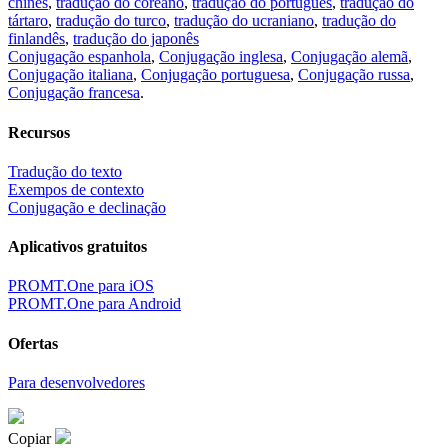
chinês
,
tradução do coreano
,
tradução do português
,
tradução do
tártaro
,
tradução do turco
,
tradução do ucraniano
,
tradução do
finlandês
,
tradução do japonês
Conjugação espanhola
,
Conjugação inglesa
,
Conjugação alemã
,
Conjugação italiana
,
Conjugação portuguesa
,
Conjugação russa
,
Conjugação francesa
.
Recursos
Tradução do texto
Exempos de contexto
Conjugação e declinação
Aplicativos gratuitos
PROMT.One para iOS
PROMT.One para Android
Ofertas
Para desenvolvedores
Copiar