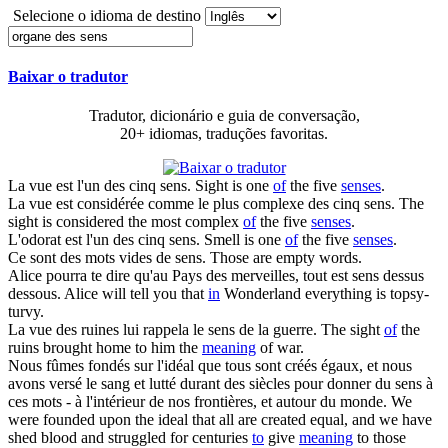
Selecione o idioma de destino
Baixar o tradutor
Tradutor, dicionário e guia de conversação,
20+ idiomas, traduções favoritas.
La vue est l'un
des
cinq
sens
.
Sight is one
of
the five
senses
.
La vue est considérée comme le plus complexe
des
cinq
sens
.
The
sight is considered the most complex
of
the five
senses
.
L'odorat est l'un
des
cinq
sens
.
Smell is one
of
the five
senses
.
Ce sont
des
mots vides de
sens
.
Those are empty words.
Alice pourra te dire qu'au Pays
des
merveilles, tout est
sens
dessus
dessous.
Alice will tell you that
in
Wonderland everything is topsy-
turvy.
La vue
des
ruines lui rappela le
sens
de la guerre.
The sight
of
the
ruins brought home to him the
meaning
of war.
Nous fûmes fondés sur l'idéal que tous sont créés égaux, et nous
avons versé le sang et lutté durant
des
siècles pour donner du
sens
à
ces mots - à l'intérieur de nos frontières, et autour du monde.
We
were founded upon the ideal that all are created equal, and we have
shed blood and struggled for centuries
to
give
meaning
to those