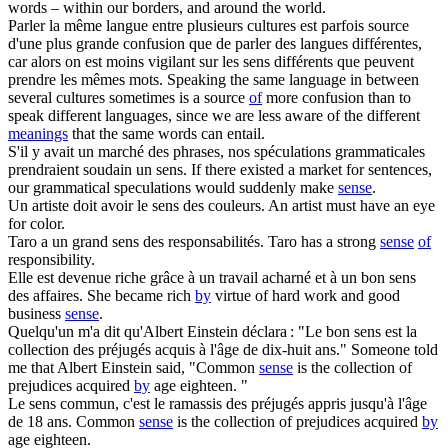
words – within our borders, and around the world.
Parler la même langue entre plusieurs cultures est parfois source
d'une plus grande confusion que de parler
des
langues différentes,
car alors on est moins vigilant sur les
sens
différents que peuvent
prendre les mêmes mots.
Speaking the same language in between
several cultures sometimes is a source
of
more confusion than to
speak different languages, since we are less aware of the different
meanings
that the same words can entail.
S'il y avait un marché
des
phrases, nos spéculations grammaticales
prendraient soudain un
sens
.
If there existed a market for sentences,
our grammatical speculations would suddenly make
sense
.
Un artiste doit avoir le
sens
des
couleurs.
An artist must have an eye
for color.
Taro a un grand
sens
des
responsabilités.
Taro has a strong
sense
of
responsibility.
Elle est devenue riche grâce à un travail acharné et à un bon
sens
des
affaires.
She became rich
by
virtue of hard work and good
business
sense
.
Quelqu'un m'a dit qu'Albert Einstein déclara : "Le bon
sens
est la
collection
des
préjugés acquis à l'âge de dix-huit ans."
Someone told
me that Albert Einstein said, "Common
sense
is the collection of
prejudices acquired
by
age eighteen. "
Le
sens
commun, c'est le ramassis
des
préjugés appris jusqu'à l'âge
de 18 ans.
Common
sense
is the collection of prejudices acquired
by
age eighteen.