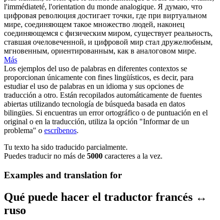
l'immédiateté, l'orientation du monde analogique.
Я думаю, что
цифровая революция достигает точки, где при виртуальном
мире, соединяющем такое множество людей, наконец
соединяющемся с физическим миром, существует реальность,
ставшая очеловеченной, и цифровой мир стал дружелюбным,
мгновенным, ориентированным, как в аналоговом мире.
Más
Los ejemplos del uso de palabras en diferentes contextos se
proporcionan únicamente con fines lingüísticos, es decir, para
estudiar el uso de palabras en un idioma y sus opciones de
traducción a otro. Están recopilados automáticamente de fuentes
abiertas utilizando tecnología de búsqueda basada en datos
bilingües. Si encuentras un error ortográfico o de puntuación en el
original o en la traducción, utiliza la opción "Informar de un
problema" o
escríbenos
.
Tu texto ha sido traducido parcialmente.
Puedes traducir no más de
5000
caracteres a la vez.
Examples and translation for
Qué puede hacer el traductor francés ↔
ruso