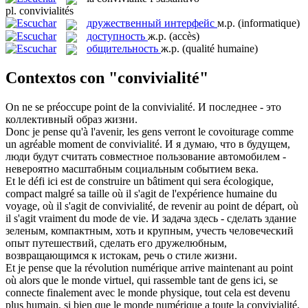
pl.
convivialités
дружественный интерфейс
м.р.
(informatique)
доступность
ж.р.
(accès)
общительность
ж.р.
(qualité humaine)
Contextos con "convivialité"
On ne se préoccupe point de la
convivialité
.
И последнее - это
коллективный образ жизни.
Donc je pense qu'à l'avenir, les gens verront le covoiturage comme
un agréable moment de
convivialité
.
И я думаю, что в будущем,
люди будут считать совместное пользование автомобилем -
невероятно масштабным социальным событием века.
Et le défi ici est de construire un bâtiment qui sera écologique,
compact malgré sa taille où il s'agit de l'expérience humaine du
voyage, où il s'agit de
convivialité
, de revenir au point de départ, où
il s'agit vraiment du mode de vie.
И задача здесь - сделать здание
зеленым, компактным, хоть и крупным, учесть человеческий
опыт путешествий, сделать его дружелюбным,
возвращающимся к истокам, речь о стиле жизни.
Et je pense que la révolution numérique arrive maintenant au point
où alors que le monde virtuel, qui rassemble tant de gens ici, se
connecte finalement avec le monde physique, tout cela est devenu
plus humain, si bien que le monde numérique a toute la
convivialité
,