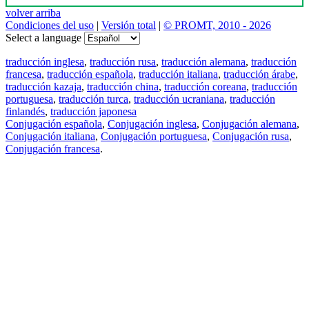
volver arriba
Condiciones del uso
|
Versión total
|
© PROMT, 2010 - 2026
Select a language
traducción inglesa
,
traducción rusa
,
traducción alemana
,
traducción
francesa
,
traducción española
,
traducción italiana
,
traducción árabe
,
traducción kazaja
,
traducción china
,
traducción coreana
,
traducción
portuguesa
,
traducción turca
,
traducción ucraniana
,
traducción
finlandés
,
traducción japonesa
Conjugación española
,
Conjugación inglesa
,
Conjugación alemana
,
Conjugación italiana
,
Conjugación portuguesa
,
Conjugación rusa
,
Conjugación francesa
.
Features
Traducción de textos
Ejemplos de contextos
Conjugación y Declinación
Free apps
PROMT.One para iOS
PROMT.One para Android