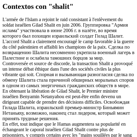
Contextos con "shalit"
L'armée de l'Islam a rejoint le raid consistant à l'enlèvement du
soldat israélien Gilad
Shalit
en juin 2006.
Группировка "Армия
ислама" участвовала в июне 2006 г. в налёте, во время
которого был похищен израильский солдат Гилад
Шалит
.
L'accord
Shalit
a clairement encouragé le camp favorable à la guerre
du côté palestinien et affaibli les champions de la paix.
Сделка по
возвращению
Шалита
несомненно укрепила военный лагерь в
Палестине и ослабила тамошних борцов за мир.
Controversée et source de discorde, la transaction
Shalit
a provoqué
un intense débat éthique dans l'une des sociétés civiles la plus
vibrante qui soit.
Спорная и вызывающая разногласия сделка по
обмену
Шалита
стала причиной обширных моральных споров
в одном из самых энергичных гражданских обществ в мире.
En obtenant la libération de Gilad
Shalit
, le Premier ministre
israélien Benyamin Netanyahou est peut-être enfin devenu un
dirigeant capable de prendre des décisions difficiles.
Освобождая
Гилада
Шалита
, израильский премьер-министр Биньямин
Нетаньяху, возможно, наконец стал лидером, который может
принять трудные решения.
En effet, tout indique que le Hamas augmentera sa popularité en
échangeant le caporal israélien Gilad
Shalit
contre plus de
prisonniers, y compris certains avec les "mains souillées par le sang