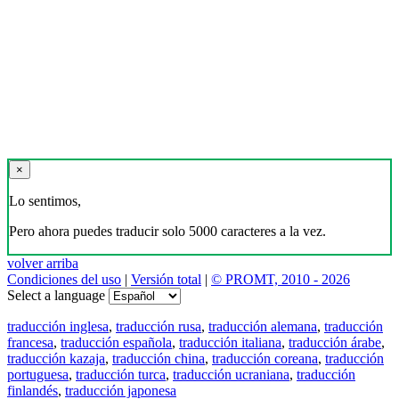
×
Lo sentimos,
Pero ahora puedes traducir solo 5000 caracteres a la vez.
volver arriba
Condiciones del uso
|
Versión total
|
© PROMT, 2010 - 2026
Select a language
traducción inglesa
,
traducción rusa
,
traducción alemana
,
traducción
francesa
,
traducción española
,
traducción italiana
,
traducción árabe
,
traducción kazaja
,
traducción china
,
traducción coreana
,
traducción
portuguesa
,
traducción turca
,
traducción ucraniana
,
traducción
finlandés
,
traducción japonesa