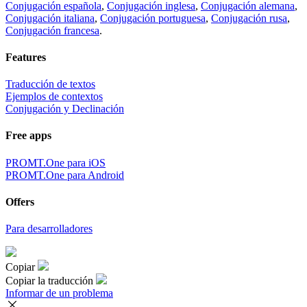
Conjugación española
,
Conjugación inglesa
,
Conjugación alemana
,
Conjugación italiana
,
Conjugación portuguesa
,
Conjugación rusa
,
Conjugación francesa
.
Features
Traducción de textos
Ejemplos de contextos
Conjugación y Declinación
Free apps
PROMT.One para iOS
PROMT.One para Android
Offers
Para desarrolladores
Copiar
Copiar la traducción
Informar de un problema