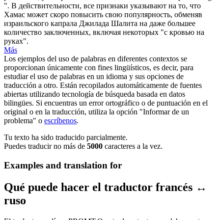
".
В действительности, все признаки указывают на то, что
Хамас может скоро повысить свою популярность, обменяв
израильского капрала Джилада
Шалита
на даже большее
количество заключенных, включая некоторых "с кровью на
руках".
Más
Los ejemplos del uso de palabras en diferentes contextos se
proporcionan únicamente con fines lingüísticos, es decir, para
estudiar el uso de palabras en un idioma y sus opciones de
traducción a otro. Están recopilados automáticamente de fuentes
abiertas utilizando tecnología de búsqueda basada en datos
bilingües. Si encuentras un error ortográfico o de puntuación en el
original o en la traducción, utiliza la opción "Informar de un
problema" o
escríbenos
.
Tu texto ha sido traducido parcialmente.
Puedes traducir no más de
5000
caracteres a la vez.
Examples and translation for
Qué puede hacer el traductor francés ↔
ruso