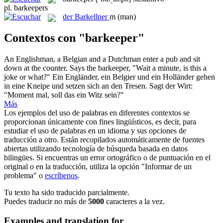
pl.
barkeepers
der
Barkellner
m
(man)
Contextos con "barkeeper"
An Englishman, a Belgian and a Dutchman enter a pub and sit
down at the counter. Says the
barkeeper
, "Wait a minute, is this a
joke or what?"
Ein Engländer, ein Belgier und ein Holländer gehen
in eine Kneipe und setzen sich an den Tresen. Sagt der Wirt:
"Moment mal, soll das ein Witz sein?"
Más
Los ejemplos del uso de palabras en diferentes contextos se
proporcionan únicamente con fines lingüísticos, es decir, para
estudiar el uso de palabras en un idioma y sus opciones de
traducción a otro. Están recopilados automáticamente de fuentes
abiertas utilizando tecnología de búsqueda basada en datos
bilingües. Si encuentras un error ortográfico o de puntuación en el
original o en la traducción, utiliza la opción "Informar de un
problema" o
escríbenos
.
Tu texto ha sido traducido parcialmente.
Puedes traducir no más de
5000
caracteres a la vez.
Examples and translation for