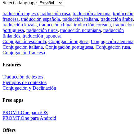
Select a language
traducción inglesa
,
traducción rusa
,
traducción alemana
,
traducción
francesa
,
traducción española
,
traducción italiana
,
traducción árabe
,
traducción kazaja
,
traducción china
,
traducción coreana
,
traducción
portuguesa
,
traducción turca
,
traducción ucraniana
,
traducción
finlandés
,
traducción japonesa
Conjugación española
,
Conjugación inglesa
,
Conjugación alemana
,
Conjugación italiana
,
Conjugación portuguesa
,
Conjugación rusa
,
Conjugación francesa
.
Features
Traducción de textos
Ejemplos de contextos
Conjugación y Declinación
Free apps
PROMT.One para iOS
PROMT.One para Android
Offers