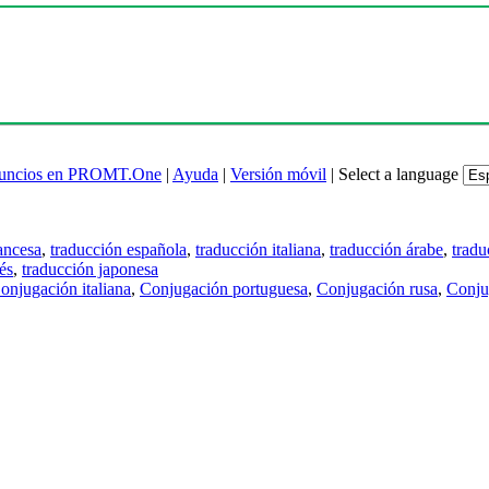
uncios en PROMT.One
|
Ayuda
|
Versión móvil
|
Select a language
ancesa
,
traducción española
,
traducción italiana
,
traducción árabe
,
tradu
és
,
traducción japonesa
onjugación italiana
,
Conjugación portuguesa
,
Conjugación rusa
,
Conju