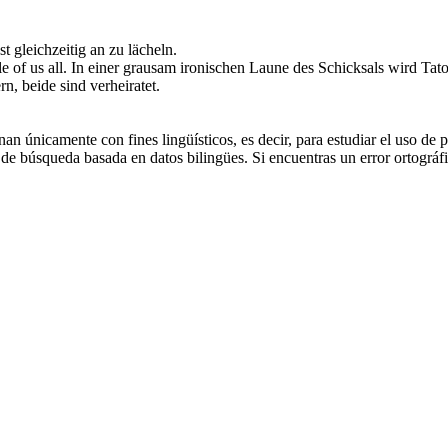
st gleichzeitig an zu lächeln.
ple
of us
all.
In einer grausam ironischen Laune des Schicksals wird Tat
ern,
beide
sind verheiratet.
an únicamente con fines lingüísticos, es decir, para estudiar el uso de 
de búsqueda basada en datos bilingües. Si encuentras un error ortográfic