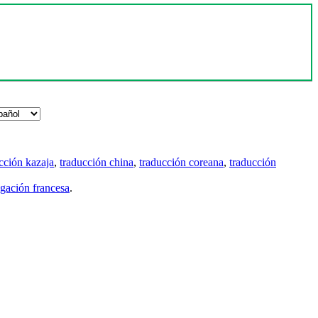
cción kazaja
,
traducción china
,
traducción coreana
,
traducción
gación francesa
.