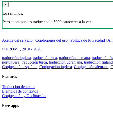
×
Lo sentimos,
Pero ahora puedes traducir solo 5000 caracteres a la vez.
Acerca del servicio
|
Condiciones del uso
|
Política de Privacidad
|
An
© PROMT, 2010 - 2026
traducción inglesa
,
traducción rusa
,
traducción alemana
,
traducción fr
portuguesa
,
traducción turca
,
traducción ucraniana
,
traducción finland
Conjugación española
,
Conjugación inglesa
,
Conjugación alemana
,
C
Features
Traducción de textos
Ejemplos de contextos
Conjugación y Declinación
Free apps