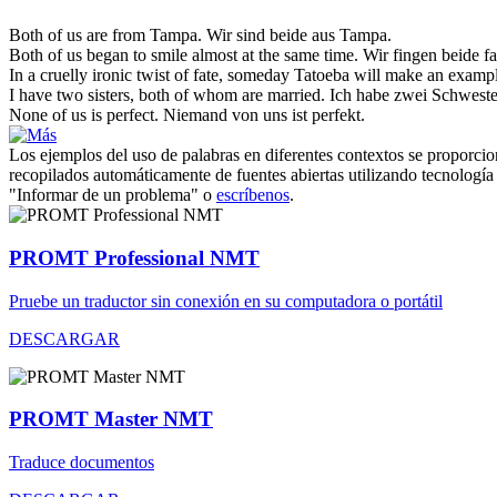
Both of us
are from Tampa.
Wir sind beide aus Tampa.
Both of us
began to smile almost at the same time.
Wir fingen beide fa
In a cruelly ironic twist of fate, someday Tatoeba will make an exam
I have two sisters,
both of
whom are married.
Ich habe zwei Schwest
None
of us
is perfect.
Niemand
von
uns
ist perfekt.
Los ejemplos del uso de palabras en diferentes contextos se proporcion
recopilados automáticamente de fuentes abiertas utilizando tecnología 
"Informar de un problema" o
escríbenos
.
PROMT Professional NMT
Pruebe un traductor sin conexión en su computadora o portátil
DESCARGAR
PROMT Master NMT
Traduce documentos