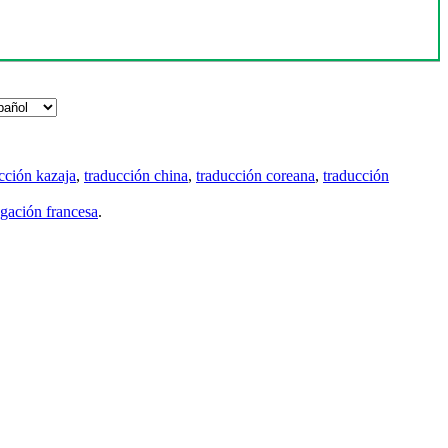
cción kazaja
,
traducción china
,
traducción coreana
,
traducción
gación francesa
.