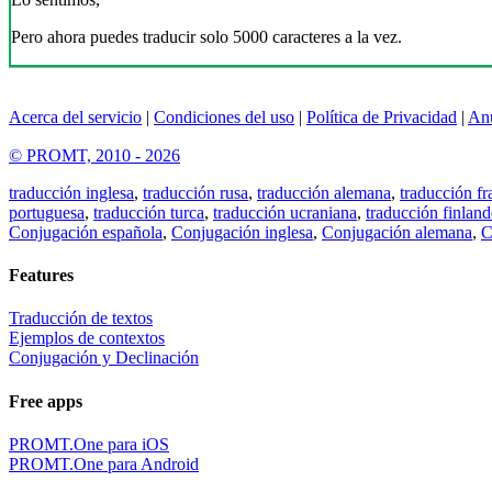
Pero ahora puedes traducir solo 5000 caracteres a la vez.
Acerca del servicio
|
Condiciones del uso
|
Política de Privacidad
|
An
© PROMT, 2010 - 2026
traducción inglesa
,
traducción rusa
,
traducción alemana
,
traducción fr
portuguesa
,
traducción turca
,
traducción ucraniana
,
traducción finland
Conjugación española
,
Conjugación inglesa
,
Conjugación alemana
,
C
Features
Traducción de textos
Ejemplos de contextos
Conjugación y Declinación
Free apps
PROMT.One para iOS
PROMT.One para Android