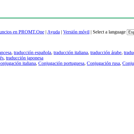
uncios en PROMT.One
|
Ayuda
|
Versión móvil
|
Select a language
ancesa
,
traducción española
,
traducción italiana
,
traducción árabe
,
tradu
és
,
traducción japonesa
onjugación italiana
,
Conjugación portuguesa
,
Conjugación rusa
,
Conju