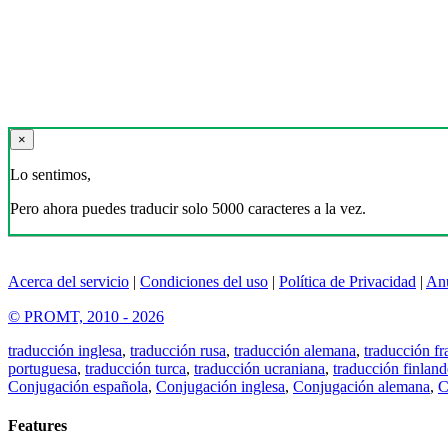
×
Lo sentimos,
Pero ahora puedes traducir solo 5000 caracteres a la vez.
Acerca del servicio
|
Condiciones del uso
|
Política de Privacidad
|
An
© PROMT, 2010 - 2026
traducción inglesa
,
traducción rusa
,
traducción alemana
,
traducción fr
portuguesa
,
traducción turca
,
traducción ucraniana
,
traducción finland
Conjugación española
,
Conjugación inglesa
,
Conjugación alemana
,
C
Features