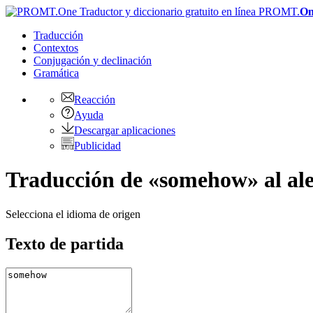
PROMT.
On
Traducción
Contextos
Conjugación
y declinación
Gramática
Reacción
Ayuda
Descargar aplicaciones
Publicidad
Traducción de «somehow» al a
Selecciona el idioma de origen
Texto de partida