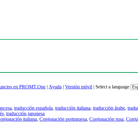
uncios en PROMT.One
|
Ayuda
|
Versión móvil
|
Select a language
ancesa
,
traducción española
,
traducción italiana
,
traducción árabe
,
tradu
és
,
traducción japonesa
onjugación italiana
,
Conjugación portuguesa
,
Conjugación rusa
,
Conju