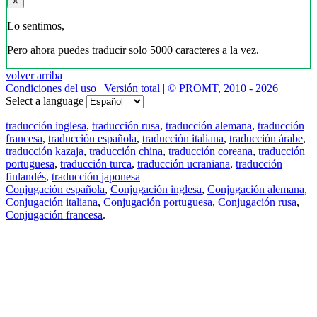
×
Lo sentimos,
Pero ahora puedes traducir solo 5000 caracteres a la vez.
volver arriba
Condiciones del uso
|
Versión total
|
© PROMT, 2010 - 2026
Select a language
traducción inglesa
,
traducción rusa
,
traducción alemana
,
traducción
francesa
,
traducción española
,
traducción italiana
,
traducción árabe
,
traducción kazaja
,
traducción china
,
traducción coreana
,
traducción
portuguesa
,
traducción turca
,
traducción ucraniana
,
traducción
finlandés
,
traducción japonesa
Conjugación española
,
Conjugación inglesa
,
Conjugación alemana
,
Conjugación italiana
,
Conjugación portuguesa
,
Conjugación rusa
,
Conjugación francesa
.
Features
Traducción de textos
Ejemplos de contextos
Conjugación y Declinación