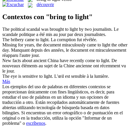
découvrir
Contextos con "bring to light"
The political scandal was
brought to light
by two journalists.
Le
scandale politique a été
mis au jour
par deux journalistes.
The bribery came
to light
.
La corruption fut révélée.
Missing for years, the document miraculously came
to light
the other
day.
Manquant depuis
des
années, le document est miraculeusement
réapparu l'autre jour.
New facts about ancient China have recently come
to light
.
De
nouveaux éléments
au
sujet de la Chine ancienne ont récemment vu
le jour.
The eye is sensitive
to light
.
L'œil est sensible
à
la
lumière
.
Más
Los ejemplos del uso de palabras en diferentes contextos se
proporcionan únicamente con fines lingüísticos, es decir, para
estudiar el uso de palabras en un idioma y sus opciones de
traducción a otro. Están recopilados automáticamente de fuentes
abiertas utilizando tecnología de búsqueda basada en datos
bilingües. Si encuentras un error ortográfico o de puntuación en el
original o en la traducción, utiliza la opción "Informar de un
problema" o
escríbenos
.