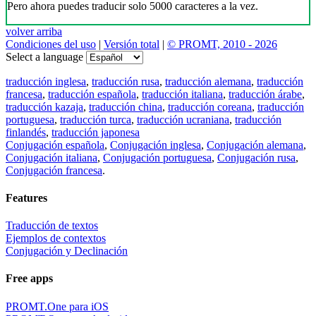
Pero ahora puedes traducir solo 5000 caracteres a la vez.
volver arriba
Condiciones del uso
|
Versión total
|
© PROMT, 2010 - 2026
Select a language
traducción inglesa
,
traducción rusa
,
traducción alemana
,
traducción
francesa
,
traducción española
,
traducción italiana
,
traducción árabe
,
traducción kazaja
,
traducción china
,
traducción coreana
,
traducción
portuguesa
,
traducción turca
,
traducción ucraniana
,
traducción
finlandés
,
traducción japonesa
Conjugación española
,
Conjugación inglesa
,
Conjugación alemana
,
Conjugación italiana
,
Conjugación portuguesa
,
Conjugación rusa
,
Conjugación francesa
.
Features
Traducción de textos
Ejemplos de contextos
Conjugación y Declinación
Free apps
PROMT.One para iOS