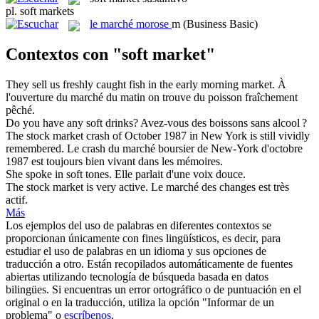
pl.
soft markets
le
marché morose
m
(Business Basic)
Contextos con "soft market"
They sell us freshly caught fish in the early morning
market
.
À
l'ouverture du
marché
du matin on trouve du poisson fraîchement
pêché.
Do you have any
soft
drinks?
Avez-vous des boissons sans alcool ?
The stock
market
crash of October 1987 in New York is still vividly
remembered.
Le crash du
marché
boursier de New-York d'octobre
1987 est toujours bien vivant dans les mémoires.
She spoke in
soft
tones.
Elle parlait d'une voix
douce
.
The stock
market
is very active.
Le
marché
des changes est très
actif.
Más
Los ejemplos del uso de palabras en diferentes contextos se
proporcionan únicamente con fines lingüísticos, es decir, para
estudiar el uso de palabras en un idioma y sus opciones de
traducción a otro. Están recopilados automáticamente de fuentes
abiertas utilizando tecnología de búsqueda basada en datos
bilingües. Si encuentras un error ortográfico o de puntuación en el
original o en la traducción, utiliza la opción "Informar de un
problema" o
escríbenos
.