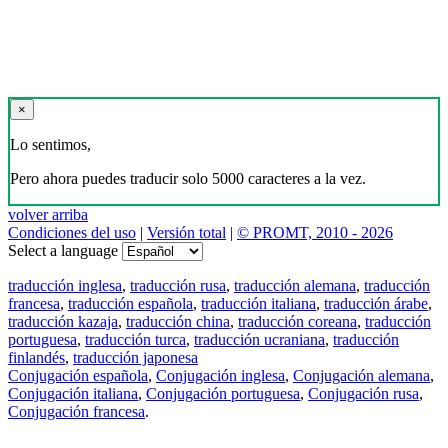
×
Lo sentimos,
Pero ahora puedes traducir solo 5000 caracteres a la vez.
volver arriba
Condiciones del uso
|
Versión total
|
© PROMT, 2010 - 2026
Select a language
traducción inglesa
,
traducción rusa
,
traducción alemana
,
traducción
francesa
,
traducción española
,
traducción italiana
,
traducción árabe
,
traducción kazaja
,
traducción china
,
traducción coreana
,
traducción
portuguesa
,
traducción turca
,
traducción ucraniana
,
traducción
finlandés
,
traducción japonesa
Conjugación española
,
Conjugación inglesa
,
Conjugación alemana
,
Conjugación italiana
,
Conjugación portuguesa
,
Conjugación rusa
,
Conjugación francesa
.