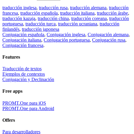
traducción inglesa
,
traducción rusa
,
traducción alemana
,
traducción
francesa
,
traducción española
,
traducción italiana
,
traducción árabe
,
traducción kazaja
,
traducción china
,
traducción coreana
,
traducción
portuguesa
,
traducción turca
,
traducción ucraniana
,
traducción
finlandés
,
traducción japonesa
Conjugación española
,
Conjugación inglesa
,
Conjugación alemana
,
Conjugación italiana
,
Conjugación portuguesa
,
Conjugación rusa
,
Conjugación francesa
.
Features
Traducción de textos
Ejemplos de contextos
Conjugación y Declinación
Free apps
PROMT.One para iOS
PROMT.One para Android
Offers
Para desarrolladores