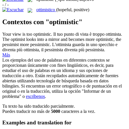
- / -
ottimistico
(hopeful, positive)
Contextos con "optimistic"
Your view is too
optimistic
.
Il tuo punto di vista è troppo
ottimista
.
The optimist looks into a mirror and becomes more
optimistic
, the
pessimist more pessimistic.
L'ottimista guarda in uno specchio e
diventa più
ottimista
, il pessimista diventa più pessimista.
Más
Los ejemplos del uso de palabras en diferentes contextos se
proporcionan únicamente con fines lingüísticos, es decir, para
estudiar el uso de palabras en un idioma y sus opciones de
traducción a otro. Están recopilados automáticamente de fuentes
abiertas utilizando tecnología de búsqueda basada en datos
bilingües. Si encuentras un error ortográfico o de puntuación en el
original o en la traducción, utiliza la opción "Informar de un
problema" o
escríbenos
.
Tu texto ha sido traducido parcialmente.
Puedes traducir no más de
5000
caracteres a la vez.
Examples and translation for