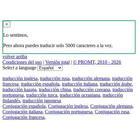
×
Lo sentimos,
Pero ahora puedes traducir solo 5000 caracteres a la vez.
volver arriba
Condiciones del uso
|
Versión total
|
© PROMT, 2010 - 2026
Select a language
traducción inglesa
,
traducción rusa
,
traducción alemana
,
traducción
francesa
,
traducción española
,
traducción italiana
,
traducción árabe
,
traducción kazaja
,
traducción china
,
traducción coreana
,
traducción
portuguesa
,
traducción turca
,
traducción ucraniana
,
traducción
finlandés
,
traducción japonesa
Conjugación española
,
Conjugación inglesa
,
Conjugación alemana
,
Conjugación italiana
,
Conjugación portuguesa
,
Conjugación rusa
,
Conjugación francesa
.
Features