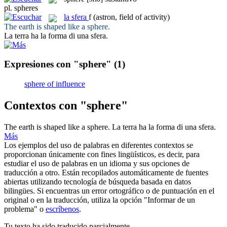
pl.
spheres
la
sfera
f
(astron, field of activity)
The earth is shaped like a
sphere
.
La terra ha la forma di una
sfera
.
Expresiones con "sphere"
(1)
sphere of influence
Contextos con "sphere"
The earth is shaped like a
sphere
.
La terra ha la forma di una
sfera
.
Más
Los ejemplos del uso de palabras en diferentes contextos se
proporcionan únicamente con fines lingüísticos, es decir, para
estudiar el uso de palabras en un idioma y sus opciones de
traducción a otro. Están recopilados automáticamente de fuentes
abiertas utilizando tecnología de búsqueda basada en datos
bilingües. Si encuentras un error ortográfico o de puntuación en el
original o en la traducción, utiliza la opción "Informar de un
problema" o
escríbenos
.
Tu texto ha sido traducido parcialmente.