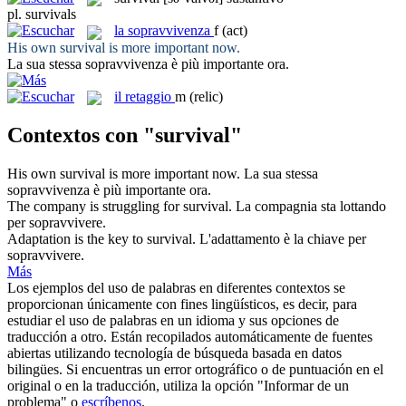
pl.
survivals
la
sopravvivenza
f
(act)
His own
survival
is more important now.
La sua stessa
sopravvivenza
è più importante ora.
il
retaggio
m
(relic)
Contextos con "survival"
His own
survival
is more important now.
La sua stessa
sopravvivenza
è più importante ora.
The company is struggling for
survival
.
La compagnia sta lottando
per sopravvivere.
Adaptation is the key to
survival
.
L'adattamento è la chiave per
sopravvivere.
Más
Los ejemplos del uso de palabras en diferentes contextos se
proporcionan únicamente con fines lingüísticos, es decir, para
estudiar el uso de palabras en un idioma y sus opciones de
traducción a otro. Están recopilados automáticamente de fuentes
abiertas utilizando tecnología de búsqueda basada en datos
bilingües. Si encuentras un error ortográfico o de puntuación en el
original o en la traducción, utiliza la opción "Informar de un
problema" o
escríbenos
.