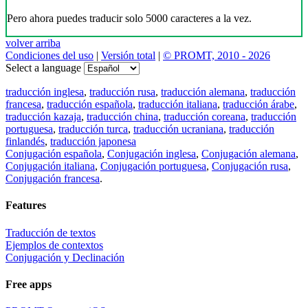
Pero ahora puedes traducir solo 5000 caracteres a la vez.
volver arriba
Condiciones del uso
|
Versión total
|
© PROMT, 2010 - 2026
Select a language
traducción inglesa
,
traducción rusa
,
traducción alemana
,
traducción
francesa
,
traducción española
,
traducción italiana
,
traducción árabe
,
traducción kazaja
,
traducción china
,
traducción coreana
,
traducción
portuguesa
,
traducción turca
,
traducción ucraniana
,
traducción
finlandés
,
traducción japonesa
Conjugación española
,
Conjugación inglesa
,
Conjugación alemana
,
Conjugación italiana
,
Conjugación portuguesa
,
Conjugación rusa
,
Conjugación francesa
.
Features
Traducción de textos
Ejemplos de contextos
Conjugación y Declinación
Free apps