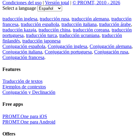
Condiciones del uso
|
Versión total
|
© PROMT, 2010 - 2026
Select a language
traducción inglesa
,
traducción rusa
,
traducción alemana
,
traducción
francesa
,
traducción española
,
traducción italiana
,
traducción árabe
,
traducción kazaja
,
traducción china
,
traducción coreana
,
traducción
portuguesa
,
traducción turca
,
traducción ucraniana
,
traducción
finlandés
,
traducción japonesa
Conjugación española
,
Conjugación inglesa
,
Conjugación alemana
,
Conjugación italiana
,
Conjugación portuguesa
,
Conjugación rusa
,
Conjugación francesa
.
Features
Traducción de textos
Ejemplos de contextos
Conjugación y Declinación
Free apps
PROMT.One para iOS
PROMT.One para Android
Offers