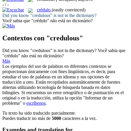
- / -
crédulo
(easily convinced)
Did you know "
credulous
" is not in the dictionary?
Você sabia que "
crédulo
" não está no dicionário?
Contextos con "credulous"
Did you know "
credulous
" is not in the dictionary?
Você sabia que
"
crédulo
" não está no dicionário?
Más
Los ejemplos del uso de palabras en diferentes contextos se
proporcionan únicamente con fines lingüísticos, es decir, para
estudiar el uso de palabras en un idioma y sus opciones de
traducción a otro. Están recopilados automáticamente de fuentes
abiertas utilizando tecnología de búsqueda basada en datos
bilingües. Si encuentras un error ortográfico o de puntuación en el
original o en la traducción, utiliza la opción "Informar de un
problema" o
escríbenos
.
Tu texto ha sido traducido parcialmente.
Puedes traducir no más de
5000
caracteres a la vez.
Examples and translation for