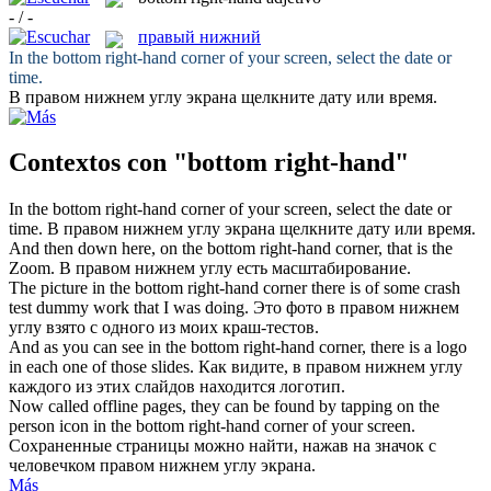
- / -
правый нижний
In the
bottom right-hand
corner of your screen, select the date or
time.
В
правом нижнем
углу экрана щелкните дату или время.
Contextos con "bottom right-hand"
In the
bottom right-hand
corner of your screen, select the date or
time.
В
правом нижнем
углу экрана щелкните дату или время.
And then down here, on the
bottom right-hand
corner, that is the
Zoom.
В
правом нижнем
углу есть масштабирование.
The picture in the
bottom right-hand
corner there is of some crash
test dummy work that I was doing.
Это фото в
правом нижнем
углу взято с одного из моих краш-тестов.
And as you can see in the
bottom right-hand
corner, there is a logo
in each one of those slides.
Как видите, в
правом нижнем
углу
каждого из этих слайдов находится логотип.
Now called offline pages, they can be found by tapping on the
person icon in the
bottom right-hand
corner of your screen.
Сохраненные страницы можно найти, нажав на значок с
человечком
правом нижнем
углу экрана.
Más