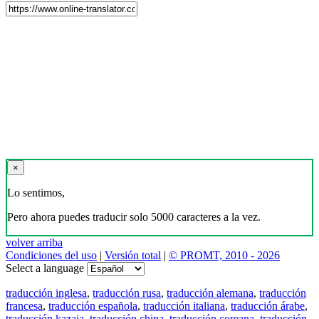
×
Lo sentimos,
Pero ahora puedes traducir solo 5000 caracteres a la vez.
volver arriba
Condiciones del uso
|
Versión total
|
© PROMT, 2010 - 2026
Select a language
traducción inglesa
,
traducción rusa
,
traducción alemana
,
traducción
francesa
,
traducción española
,
traducción italiana
,
traducción árabe
,
traducción kazaja
,
traducción china
,
traducción coreana
,
traducción