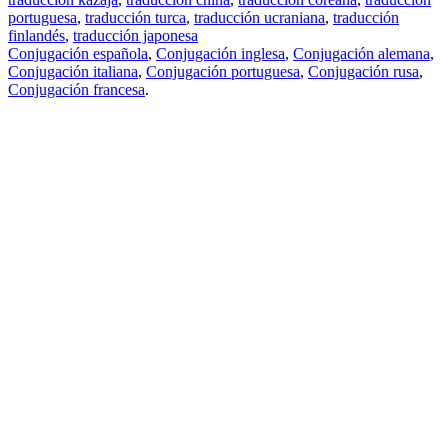
portuguesa
,
traducción turca
,
traducción ucraniana
,
traducción
finlandés
,
traducción japonesa
Conjugación española
,
Conjugación inglesa
,
Conjugación alemana
,
Conjugación italiana
,
Conjugación portuguesa
,
Conjugación rusa
,
Conjugación francesa
.
Features
Traducción de textos
Ejemplos de contextos
Conjugación y Declinación
Free apps
PROMT.One para iOS
PROMT.One para Android
Offers
Para desarrolladores
Copiar