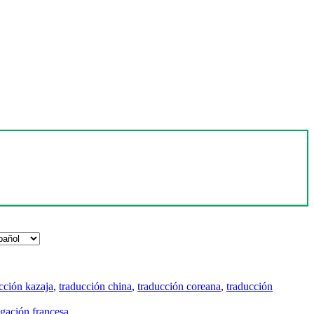
cción kazaja
,
traducción china
,
traducción coreana
,
traducción
gación francesa
.