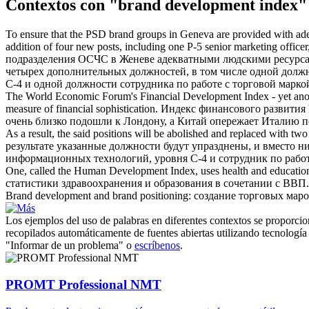
Contextos con "brand development index"
To ensure that the PSD brand groups in Geneva are provided with adeq
addition of four new posts, including one P-5 senior marketing office
подразделения ОСЧС в Женеве адекватными людскими ресурсами
четырех дополнительных должностей, в том числе одной должн
С-4 и одной должности сотрудника по работе с торговой марко
The World Economic Forum's Financial
Development Index
- yet an
measure of financial sophistication.
Индекс финансового
развития
очень близко подошли к Лондону, а Китай опережает Италию п
As a result, the said positions will be abolished and replaced with t
результате указанные должности будут упразднены, и вместо н
информационных технологий, уровня С-4 и сотрудник по рабо
One, called the Human
Development Index
, uses health and education
статистики здравоохранения и образования в сочетании с ВВП.
Brand development
and brand positioning:
создание торговых мар
Los ejemplos del uso de palabras en diferentes contextos se proporcion
recopilados automáticamente de fuentes abiertas utilizando tecnología 
"Informar de un problema" o
escríbenos
.
PROMT Professional NMT