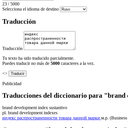
23
/
5000
Selecciona el idioma de destino
Traducción
Traducción
Tu texto ha sido traducido parcialmente.
Puedes traducir no más de
5000
caracteres a la vez.
<>
Publicidad
Traducciones del diccionario para "brand
brand development index
sustantivo
pl.
brand development indexes
индекс распространенности товара данной марки
м.р.
(Business