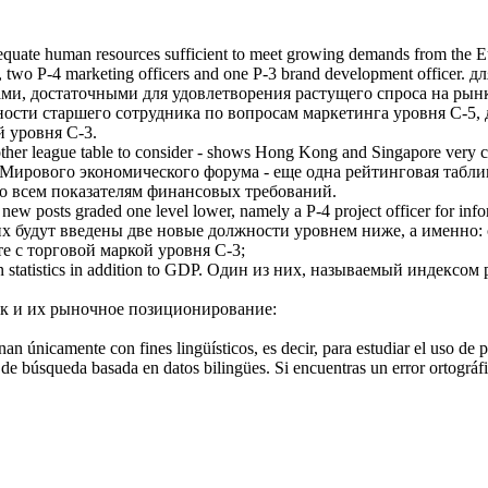
uate human resources sufficient to meet growing demands from the Euro
r, two P-4 marketing officers and one P-3
brand development
officer.
дл
, достаточными для удовлетворения растущего спроса на рынках
ости старшего сотрудника по вопросам маркетинга уровня С-5,
й уровня С-3.
other league table to consider - shows Hong Kong and Singapore very c
Мирового экономического форума - еще одна рейтинговая таблица
о всем показателям финансовых требований.
wo new posts graded one level lower, namely a P-4 project officer for in
их будут введены две новые должности уровнем ниже, а именно:
те с торговой
маркой
уровня С-3;
 statistics in addition to GDP.
Один из них, называемый индексом
ок и их рыночное позиционирование:
an únicamente con fines lingüísticos, es decir, para estudiar el uso de 
de búsqueda basada en datos bilingües. Si encuentras un error ortográfic