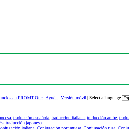
uncios en PROMT.One
|
Ayuda
|
Versión móvil
|
Select a language
ancesa
,
traducción española
,
traducción italiana
,
traducción árabe
,
tradu
és
,
traducción japonesa
onjugación italiana
,
Conjugación portuguesa
,
Conjugación rusa
,
Conju