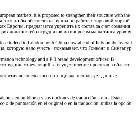
pean markets, it is proposed to strengthen their structure with the
я того чтобы обеспечить группы по работе с торговой маркой
 Европы, предлагается укрепить их состав за счет создания
 двух должностей сотрудников по вопросам маркетинга уровня
lose indeed to London, with China now ahead of Italy on the overall
, которую надо учесть - показывает, что Гонконг и Сингапур
formation technology and a P-3
brand development
officer;
В
 сотрудник, отвечающий за осуществление проектов в области
развития
человеческого потенциала, использует данные
palabras en un idioma y sus opciones de traducción a otro. Están
o o de puntuación en el original o en la traducción, utiliza la opción