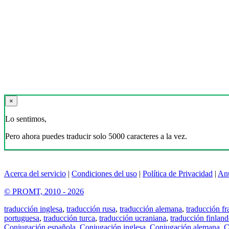
×
Lo sentimos,
Pero ahora puedes traducir solo 5000 caracteres a la vez.
Acerca del servicio
|
Condiciones del uso
|
Política de Privacidad
|
An
© PROMT, 2010 - 2026
traducción inglesa
,
traducción rusa
,
traducción alemana
,
traducción fr
portuguesa
,
traducción turca
,
traducción ucraniana
,
traducción finland
Conjugación española
,
Conjugación inglesa
,
Conjugación alemana
,
C