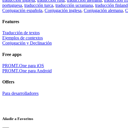
traducción inglesa
,
traducción rusa
,
traducción alemana
,
traducción fr
portuguesa
,
traducción turca
,
traducción ucraniana
,
traducción finland
Conjugación española
,
Conjugación inglesa
,
Conjugación alemana
,
C
Features
Traducción de textos
Ejemplos de contextos
Conjugación y Declinación
Free apps
PROMT.One para iOS
PROMT.One para Android
Offers
Para desarrolladores
Añadir a Favoritos