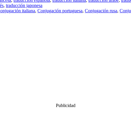
ancesa
,
traducción española
,
traducción italiana
,
traducción árabe
,
tradu
és
,
traducción japonesa
onjugación italiana
,
Conjugación portuguesa
,
Conjugación rusa
,
Conju
Publicidad