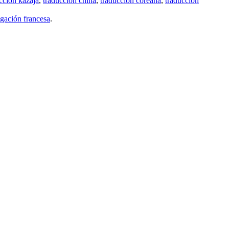
cción kazaja
,
traducción china
,
traducción coreana
,
traducción
gación francesa
.