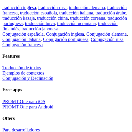
traducción inglesa
,
traducción rusa
,
traducción alemana
,
traducción
francesa
,
traducción española
,
traducción italiana
,
traducción árabe
,
traducción kazaja
,
traducción china
,
traducción coreana
,
traducción
portuguesa
,
traducción turca
,
traducción ucraniana
,
traducción
finlandés
,
traducción japonesa
Conjugación española
,
Conjugación inglesa
,
Conjugación alemana
,
Conjugación italiana
,
Conjugación portuguesa
,
Conjugación rusa
,
Conjugación francesa
.
Features
Traducción de textos
Ejemplos de contextos
Conjugación y Declinación
Free apps
PROMT.One para iOS
PROMT.One para Android
Offers
Para desarrolladores