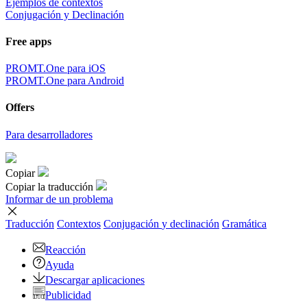
Ejemplos de contextos
Conjugación y Declinación
Free apps
PROMT.One para iOS
PROMT.One para Android
Offers
Para desarrolladores
Copiar
Copiar la traducción
Informar de un problema
Traducción
Contextos
Conjugación
y declinación
Gramática
Reacción
Ayuda
Descargar aplicaciones
Publicidad