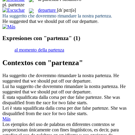
pl.
partenze
departure
[dɪˈpɑ:tʃə]
Ha suggerito che dovremmo rimandare la nostra
partenza
.
He suggested that we should put off our
departure
.
Expresiones con "partenza"
(1)
al momento della partenza
Contextos con "partenza"
Ha suggerito che dovremmo rimandare la nostra
partenza
.
He
suggested that we should put off our
departure
.
Lui ha suggerito che dovremmo rimandare la nostra
partenza
.
He
suggested that we should put off our
departure
.
È stata squalificata dalla corsa per due false
partenze
.
She was
disqualified from the race for two false
starts
.
Lei è stata squalificata dalla corsa per due false
partenze
.
She was
disqualified from the race for two false
starts
.
Más
Los ejemplos del uso de palabras en diferentes contextos se
proporcionan únicamente con fines lingüísticos, es decir, para