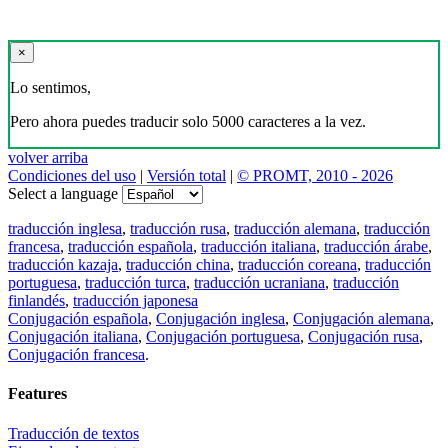
×
Lo sentimos,
Pero ahora puedes traducir solo 5000 caracteres a la vez.
volver arriba
Condiciones del uso
|
Versión total
|
© PROMT, 2010 - 2026
Select a language
traducción inglesa
,
traducción rusa
,
traducción alemana
,
traducción
francesa
,
traducción española
,
traducción italiana
,
traducción árabe
,
traducción kazaja
,
traducción china
,
traducción coreana
,
traducción
portuguesa
,
traducción turca
,
traducción ucraniana
,
traducción
finlandés
,
traducción japonesa
Conjugación española
,
Conjugación inglesa
,
Conjugación alemana
,
Conjugación italiana
,
Conjugación portuguesa
,
Conjugación rusa
,
Conjugación francesa
.
Features
Traducción de textos