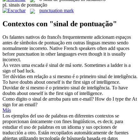
pl.
sinais de pontuação
punctuation mark
Contextos con "sinal de pontuação"
Os falantes nativos do francês frequentemente adicionam espaços
antes de símbolos
de pontuação
em outras línguas mesmo sendo
normalmente incorreto.
Native French speakers often add spaces
before
punctuation
in other languages even though it is usually
incorrect.
Às vezes uma escada é
sinal de
má sorte.
Sometimes a ladder is a
sign
of
bad luck.
Ter dúvidas em relação a si mesmo é o primeiro
sinal de
inteligência.
To have doubts about oneself is the first
sign
of
intelligence.
Duvidar de si mesmo é o primeiro
sinal de
inteligência.
To have
doubts about oneself is the first
sign
of intelligence.
Como digito o
sinal de
arroba para um e-mail?
How do I type the At
sign
for an email?
Más
Los ejemplos del uso de palabras en diferentes contextos se
proporcionan únicamente con fines lingüísticos, es decir, para
estudiar el uso de palabras en un idioma y sus opciones de
traducción a otro. Están recopilados automáticamente de fuentes
abiertas utilizando tecnología de búsqueda basada en datos