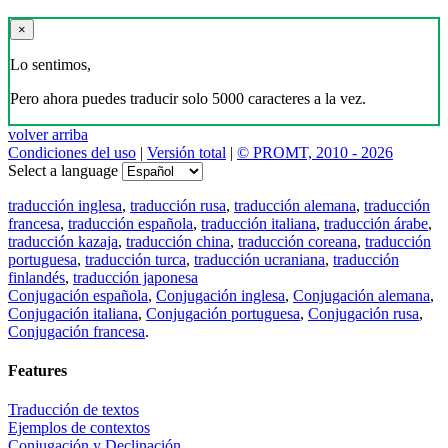
×
Lo sentimos,
Pero ahora puedes traducir solo 5000 caracteres a la vez.
volver arriba
Condiciones del uso
|
Versión total
|
© PROMT, 2010 - 2026
Select a language
traducción inglesa
,
traducción rusa
,
traducción alemana
,
traducción
francesa
,
traducción española
,
traducción italiana
,
traducción árabe
,
traducción kazaja
,
traducción china
,
traducción coreana
,
traducción
portuguesa
,
traducción turca
,
traducción ucraniana
,
traducción
finlandés
,
traducción japonesa
Conjugación española
,
Conjugación inglesa
,
Conjugación alemana
,
Conjugación italiana
,
Conjugación portuguesa
,
Conjugación rusa
,
Conjugación francesa
.
Features
Traducción de textos
Ejemplos de contextos
Conjugación y Declinación