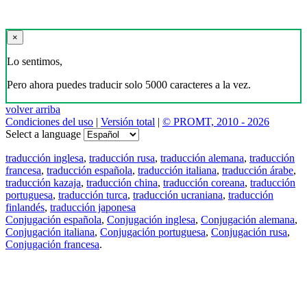
×
Lo sentimos,
Pero ahora puedes traducir solo 5000 caracteres a la vez.
volver arriba
Condiciones del uso
|
Versión total
|
© PROMT, 2010 - 2026
Select a language
traducción inglesa
,
traducción rusa
,
traducción alemana
,
traducción
francesa
,
traducción española
,
traducción italiana
,
traducción árabe
,
traducción kazaja
,
traducción china
,
traducción coreana
,
traducción
portuguesa
,
traducción turca
,
traducción ucraniana
,
traducción
finlandés
,
traducción japonesa
Conjugación española
,
Conjugación inglesa
,
Conjugación alemana
,
Conjugación italiana
,
Conjugación portuguesa
,
Conjugación rusa
,
Conjugación francesa
.
Features
Traducción de textos