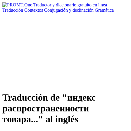
Traducción
Contextos
Conjugación
y declinación
Gramática
Traducción de "индекс
распространенности
товара..." al inglés