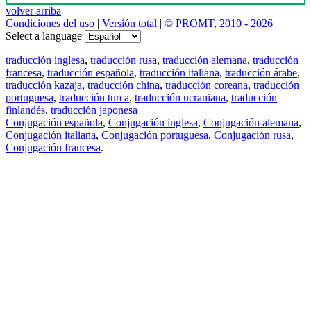
volver arriba
Condiciones del uso
|
Versión total
|
© PROMT, 2010 - 2026
Select a language
traducción inglesa
,
traducción rusa
,
traducción alemana
,
traducción
francesa
,
traducción española
,
traducción italiana
,
traducción árabe
,
traducción kazaja
,
traducción china
,
traducción coreana
,
traducción
portuguesa
,
traducción turca
,
traducción ucraniana
,
traducción
finlandés
,
traducción japonesa
Conjugación española
,
Conjugación inglesa
,
Conjugación alemana
,
Conjugación italiana
,
Conjugación portuguesa
,
Conjugación rusa
,
Conjugación francesa
.
Features
Traducción de textos
Ejemplos de contextos
Conjugación y Declinación
Free apps
PROMT.One para iOS
PROMT.One para Android