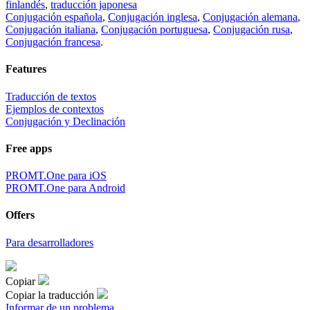
finlandés
,
traducción japonesa
Conjugación española
,
Conjugación inglesa
,
Conjugación alemana
,
Conjugación italiana
,
Conjugación portuguesa
,
Conjugación rusa
,
Conjugación francesa
.
Features
Traducción de textos
Ejemplos de contextos
Conjugación y Declinación
Free apps
PROMT.One para iOS
PROMT.One para Android
Offers
Para desarrolladores
Copiar
Copiar la traducción
Informar de un problema