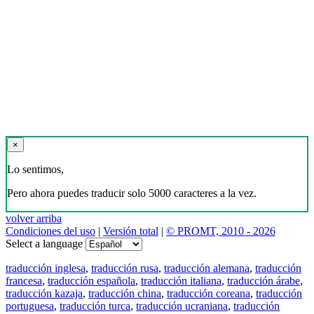
×
Lo sentimos,
Pero ahora puedes traducir solo 5000 caracteres a la vez.
volver arriba
Condiciones del uso
|
Versión total
|
© PROMT, 2010 - 2026
Select a language
traducción inglesa
,
traducción rusa
,
traducción alemana
,
traducción
francesa
,
traducción española
,
traducción italiana
,
traducción árabe
,
traducción kazaja
,
traducción china
,
traducción coreana
,
traducción
portuguesa
,
traducción turca
,
traducción ucraniana
,
traducción