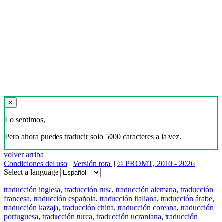
×
Lo sentimos,
Pero ahora puedes traducir solo 5000 caracteres a la vez.
volver arriba
Condiciones del uso
|
Versión total
|
© PROMT, 2010 - 2026
Select a language
traducción inglesa
,
traducción rusa
,
traducción alemana
,
traducción
francesa
,
traducción española
,
traducción italiana
,
traducción árabe
,
traducción kazaja
,
traducción china
,
traducción coreana
,
traducción
portuguesa
,
traducción turca
,
traducción ucraniana
,
traducción