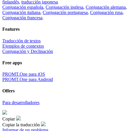
finlandés
,
traducción japonesa
Conjugación española
,
Conjugación inglesa
,
Conjugación alemana
,
Conjugación italiana
,
Conjugación portuguesa
,
Conjugación rusa
,
Conjugación francesa
.
Features
Traducción de textos
Ejemplos de contextos
Conjugación y Declinación
Free apps
PROMT.One para iOS
PROMT.One para Android
Offers
Para desarrolladores
Copiar
Copiar la traducción
Informar de un problema