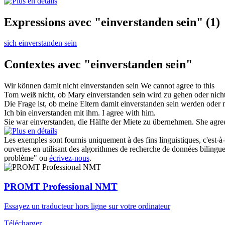
Expressions avec "einverstanden sein"
(1)
sich einverstanden sein
Contextes avec "einverstanden sein"
Wir können damit nicht
einverstanden sein
We cannot
agree
to this
Tom weiß nicht, ob Mary
einverstanden sein
wird zu gehen oder nicht
Die Frage ist, ob meine Eltern damit
einverstanden sein
werden oder n
Ich
bin einverstanden
mit ihm.
I
agree
with him.
Sie
war einverstanden
, die Hälfte der Miete zu übernehmen.
She
agre
Les exemples sont fournis uniquement à des fins linguistiques, c'est-à-
ouvertes en utilisant des algorithmes de recherche de données bilingues
problème" ou
écrivez-nous
.
PROMT Professional NMT
Essayez un traducteur hors ligne sur votre ordinateur
Télécharger