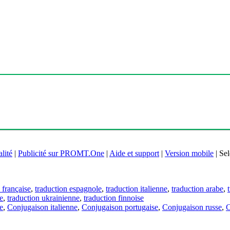
lité
|
Publicité sur PROMT.One
|
Aide et support
|
Version mobile
|
Sel
 française
,
traduction espagnole
,
traduction italienne
,
traduction arabe
,
e
,
traduction ukrainienne
,
traduction finnoise
e
,
Conjugaison italienne
,
Conjugaison portugaise
,
Conjugaison russe
,
C