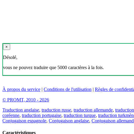
×
Désolé,
vous ne pouvez traduire que 5000 caractères à la fois.
À propos du service
|
Conditions de l'utilisation
|
Règles de confidentia
© PROMT, 2010 - 2026
Traduction anglaise
,
traduction russe
,
traduction allemande
,
traduction
coréenne
,
traduction portugaise
,
traduction turque
,
traduction turkmèn
Conjugaison espagnole
,
Conjugaison anglaise
,
Conjugaison allemand
Caractéristiques