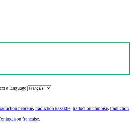
ect a language
traduction hébreue
,
traduction kazakhe
,
traduction chinoise
,
traduction
onjugaison française
.