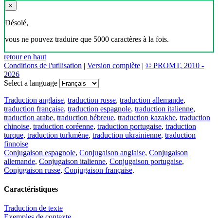
×
Désolé,
vous ne pouvez traduire que 5000 caractères à la fois.
retour en haut
Conditions de l'utilisation
|
Version complète
|
© PROMT, 2010 -
2026
Select a language
Traduction anglaise
,
traduction russe
,
traduction allemande
,
traduction française
,
traduction espagnole
,
traduction italienne
,
traduction arabe
,
traduction hébreue
,
traduction kazakhe
,
traduction
chinoise
,
traduction coréenne
,
traduction portugaise
,
traduction
turque
,
traduction turkmène
,
traduction ukrainienne
,
traduction
finnoise
Conjugaison espagnole
,
Conjugaison anglaise
,
Conjugaison
allemande
,
Conjugaison italienne
,
Conjugaison portugaise
,
Conjugaison russe
,
Conjugaison française
.
Caractéristiques
Traduction de texte
Exemples de contexte