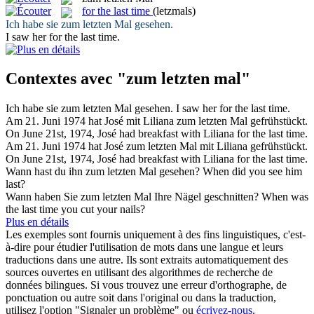
for the last time
(letzmals)
Ich habe sie
zum letzten Mal
gesehen.
I saw her
for the last time
.
Contextes avec "zum letzten mal"
Ich habe sie
zum letzten Mal
gesehen.
I saw her
for the last time
.
Am 21. Juni 1974 hat José mit Liliana
zum letzten Mal
gefrühstückt.
On June 21st, 1974, José had breakfast with Liliana
for the last time
.
Am 21. Juni 1974 hat José
zum letzten Mal
mit Liliana gefrühstückt.
On June 21st, 1974, José had breakfast with Liliana
for the last time
.
Wann hast du ihn
zum letzten Mal
gesehen?
When did you see him
last?
Wann haben Sie
zum letzten Mal
Ihre Nägel geschnitten?
When was
the last time you cut your nails?
Plus en détails
Les exemples sont fournis uniquement à des fins linguistiques, c'est-
à-dire pour étudier l'utilisation de mots dans une langue et leurs
traductions dans une autre. Ils sont extraits automatiquement des
sources ouvertes en utilisant des algorithmes de recherche de
données bilingues. Si vous trouvez une erreur d'orthographe, de
ponctuation ou autre soit dans l'original ou dans la traduction,
utilisez l'option "Signaler un problème" ou
écrivez-nous
.