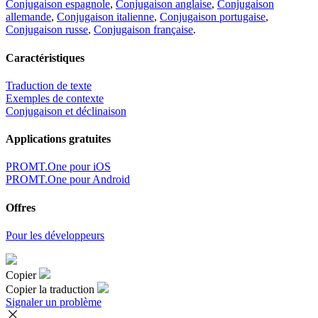
Conjugaison espagnole
,
Conjugaison anglaise
,
Conjugaison
allemande
,
Conjugaison italienne
,
Conjugaison portugaise
,
Conjugaison russe
,
Conjugaison française
.
Caractéristiques
Traduction de texte
Exemples de contexte
Conjugaison et déclinaison
Applications gratuites
PROMT.One pour iOS
PROMT.One pour Android
Offres
Pour les développeurs
Copier
Copier la traduction
Signaler un problème