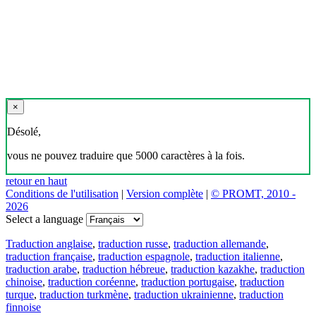
×
Désolé,
vous ne pouvez traduire que 5000 caractères à la fois.
retour en haut
Conditions de l'utilisation
|
Version complète
|
© PROMT, 2010 -
2026
Select a language
Traduction anglaise
,
traduction russe
,
traduction allemande
,
traduction française
,
traduction espagnole
,
traduction italienne
,
traduction arabe
,
traduction hébreue
,
traduction kazakhe
,
traduction
chinoise
,
traduction coréenne
,
traduction portugaise
,
traduction
turque
,
traduction turkmène
,
traduction ukrainienne
,
traduction
finnoise