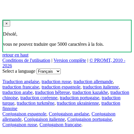
×
Désolé,
vous ne pouvez traduire que 5000 caractères à la fois.
retour en haut
Conditions de l'utilisation
|
Version complète
|
© PROMT, 2010 -
2026
Select a language
Traduction anglaise
,
traduction russe
,
traduction allemande
,
traduction française
,
traduction espagnole
,
traduction italienne
,
traduction arabe
,
traduction hébreue
,
traduction kazakhe
,
traduction
chinoise
,
traduction coréenne
,
traduction portugaise
,
traduction
turque
,
traduction turkmène
,
traduction ukrainienne
,
traduction
finnoise
Conjugaison espagnole
,
Conjugaison anglaise
,
Conjugaison
allemande
,
Conjugaison italienne
,
Conjugaison portugaise
,
Conjugaison russe
,
Conjugaison française
.