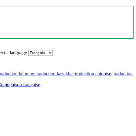
ect a language
traduction hébreue
,
traduction kazakhe
,
traduction chinoise
,
traduction
onjugaison française
.