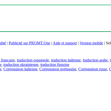
lité
|
Publicité sur PROMT.One
|
Aide et support
|
Version mobile
|
Sel
 française
,
traduction espagnole
,
traduction italienne
,
traduction arabe
,
e
,
traduction ukrainienne
,
traduction finnoise
e
,
Conjugaison italienne
,
Conjugaison portugaise
,
Conjugaison russe
,
C