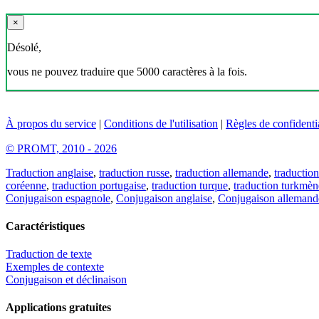
×
Désolé,
vous ne pouvez traduire que 5000 caractères à la fois.
À propos du service
|
Conditions de l'utilisation
|
Règles de confidentia
© PROMT, 2010 - 2026
Traduction anglaise
,
traduction russe
,
traduction allemande
,
traduction
coréenne
,
traduction portugaise
,
traduction turque
,
traduction turkmèn
Conjugaison espagnole
,
Conjugaison anglaise
,
Conjugaison allemand
Caractéristiques
Traduction de texte
Exemples de contexte
Conjugaison et déclinaison
Applications gratuites