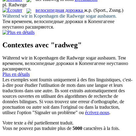
pl.
Radwege
велосипедная дорожка
ж.р.
(Sport., Zssng.)
Während wir in Kopenhagen die
Radwege
sogar ausbauen.
Тем временем,
велосипедные дорожки
в Копенгагене
неустанно расширяются.
Contextes avec "radweg"
Während wir in Kopenhagen die
Radwege
sogar ausbauen.
Тем
временем,
велосипедные дорожки
в Копенгагене неустанно
расширяются.
Plus en détails
Les exemples sont fournis uniquement à des fins linguistiques, c'est-
à-dire pour étudier l'utilisation de mots dans une langue et leurs
traductions dans une autre. Ils sont extraits automatiquement des
sources ouvertes en utilisant des algorithmes de recherche de
données bilingues. Si vous trouvez une erreur d'orthographe, de
ponctuation ou autre soit dans l'original ou dans la traduction,
utilisez l'option "Signaler un problème" ou
écrivez-nous
.
Votre texte a été partiellement traduit.
Vous ne pouvez pas traduire plus de
5000
caractères à la fois.