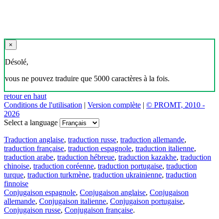
×
Désolé,
vous ne pouvez traduire que 5000 caractères à la fois.
retour en haut
Conditions de l'utilisation
|
Version complète
|
© PROMT, 2010 -
2026
Select a language
Traduction anglaise
,
traduction russe
,
traduction allemande
,
traduction française
,
traduction espagnole
,
traduction italienne
,
traduction arabe
,
traduction hébreue
,
traduction kazakhe
,
traduction
chinoise
,
traduction coréenne
,
traduction portugaise
,
traduction
turque
,
traduction turkmène
,
traduction ukrainienne
,
traduction
finnoise
Conjugaison espagnole
,
Conjugaison anglaise
,
Conjugaison
allemande
,
Conjugaison italienne
,
Conjugaison portugaise
,
Conjugaison russe
,
Conjugaison française
.