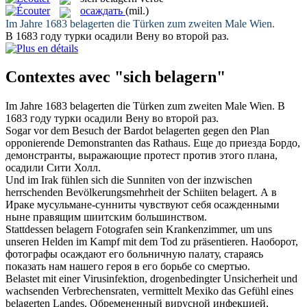
осаждать
(mil.)
Im Jahre 1683
belagerten
die Türken zum zweiten Male Wien.
В 1683 году турки
осадили
Вену во второй раз.
Contextes avec "sich belagern"
Im Jahre 1683
belagerten
die Türken zum zweiten Male Wien.
В
1683 году турки
осадили
Вену во второй раз.
Sogar vor dem Besuch der Bardot
belagerten
gegen den Plan
opponierende Demonstranten das Rathaus.
Еще до приезда Бордо,
демонстранты, выражающие протест против этого плана,
осадили
Сити Холл.
Und im Irak fühlen sich die Sunniten von der inzwischen
herrschenden Bevölkerungsmehrheit der Schiiten
belagert
.
А в
Ираке мусульмане-сунниты чувствуют себя
осажденными
ныне правящим шиитским большинством.
Stattdessen
belagern
Fotografen sein Krankenzimmer, um uns
unseren Helden im Kampf mit dem Tod zu präsentieren.
Наоборот,
фотографы
осаждают
его больничную палату, стараясь
показать нам нашего героя в его борьбе со смертью.
Belastet mit einer Virusinfektion, drogenbedingter Unsicherheit und
wachsenden Verbrechensraten, vermittelt Mexiko das Gefühl eines
belagerten
Landes.
Обремененный вирусной инфекцией,