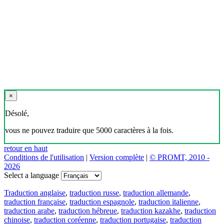
×
Désolé,
vous ne pouvez traduire que 5000 caractères à la fois.
retour en haut
Conditions de l'utilisation
|
Version complète
|
© PROMT, 2010 -
2026
Select a language
Traduction anglaise
,
traduction russe
,
traduction allemande
,
traduction française
,
traduction espagnole
,
traduction italienne
,
traduction arabe
,
traduction hébreue
,
traduction kazakhe
,
traduction
chinoise
,
traduction coréenne
,
traduction portugaise
,
traduction