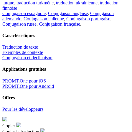
turque
,
traduction turkmène
,
traduction ukrainienne
,
traduction
finnoise
Conjugaison espagnole
,
Conjugaison anglaise
,
Conjugaison
allemande
,
Conjugaison italienne
,
Conjugaison portugaise
,
Conjugaison russe
,
Conjugaison française
.
Caractéristiques
Traduction de texte
Exemples de contexte
Conjugaison et déclinaison
Applications gratuites
PROMT.One pour iOS
PROMT.One pour Android
Offres
Pour les développeurs
Copier
Copier la traduction