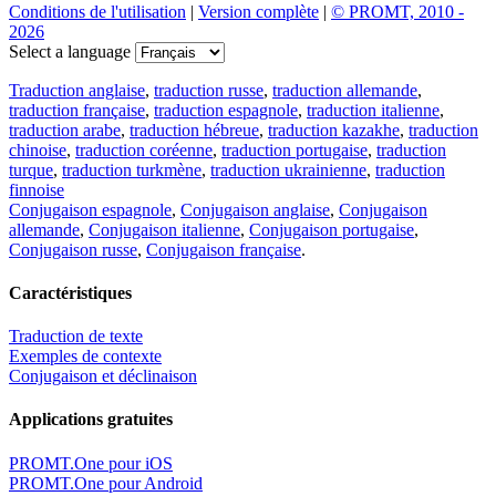
Conditions de l'utilisation
|
Version complète
|
© PROMT, 2010 -
2026
Select a language
Traduction anglaise
,
traduction russe
,
traduction allemande
,
traduction française
,
traduction espagnole
,
traduction italienne
,
traduction arabe
,
traduction hébreue
,
traduction kazakhe
,
traduction
chinoise
,
traduction coréenne
,
traduction portugaise
,
traduction
turque
,
traduction turkmène
,
traduction ukrainienne
,
traduction
finnoise
Conjugaison espagnole
,
Conjugaison anglaise
,
Conjugaison
allemande
,
Conjugaison italienne
,
Conjugaison portugaise
,
Conjugaison russe
,
Conjugaison française
.
Caractéristiques
Traduction de texte
Exemples de contexte
Conjugaison et déclinaison
Applications gratuites
PROMT.One pour iOS
PROMT.One pour Android