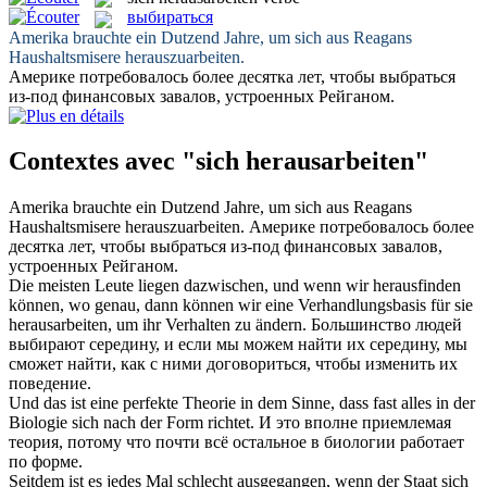
выбираться
Amerika brauchte ein Dutzend Jahre, um
sich
aus Reagans
Haushaltsmisere
herauszuarbeiten
.
Америке потребовалось более десятка лет, чтобы
выбраться
из-под финансовых завалов, устроенных Рейганом.
Contextes avec "sich herausarbeiten"
Amerika brauchte ein Dutzend Jahre, um
sich
aus Reagans
Haushaltsmisere
herauszuarbeiten
.
Америке потребовалось более
десятка лет, чтобы
выбраться
из-под финансовых завалов,
устроенных Рейганом.
Die meisten Leute liegen dazwischen, und wenn wir herausfinden
können, wo genau, dann können wir eine Verhandlungsbasis für sie
herausarbeiten
, um ihr Verhalten zu ändern.
Большинство людей
выбирают середину, и если мы можем найти их середину, мы
сможет найти, как с ними договориться, чтобы изменить их
поведение.
Und das ist eine perfekte Theorie in dem Sinne, dass fast alles in der
Biologie
sich
nach der Form richtet.
И это вполне приемлемая
теория, потому что почти всё остальное в биологии работает
по форме.
Seitdem ist es jedes Mal schlecht ausgegangen, wenn der Staat sich