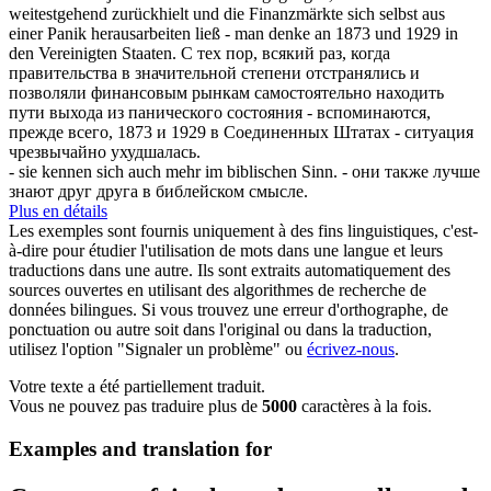
weitestgehend zurückhielt und die Finanzmärkte sich selbst aus
einer Panik
herausarbeiten
ließ - man denke an 1873 und 1929 in
den Vereinigten Staaten.
С тех пор, всякий раз, когда
правительства в значительной степени отстранялись и
позволяли финансовым рынкам самостоятельно находить
пути выхода из панического состояния - вспоминаются,
прежде всего, 1873 и 1929 в Соединенных Штатах - ситуация
чрезвычайно ухудшалась.
- sie kennen
sich
auch mehr im biblischen Sinn.
- они также лучше
знают друг друга в библейском смысле.
Plus en détails
Les exemples sont fournis uniquement à des fins linguistiques, c'est-
à-dire pour étudier l'utilisation de mots dans une langue et leurs
traductions dans une autre. Ils sont extraits automatiquement des
sources ouvertes en utilisant des algorithmes de recherche de
données bilingues. Si vous trouvez une erreur d'orthographe, de
ponctuation ou autre soit dans l'original ou dans la traduction,
utilisez l'option "Signaler un problème" ou
écrivez-nous
.
Votre texte a été partiellement traduit.
Vous ne pouvez pas traduire plus de
5000
caractères à la fois.
Examples and translation for