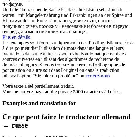
по форме.
Und die überraschende Sache ist, dass ihre
Listen
sehr ähnlich
waren - mit Mangelernährung und Erkrankungen an der Spitze und
Klimawandel am Ende.
И как ни удивительно,
список
получился очень похожим - недоедание и болезни в первую
очередь, а изменение климата - в конце.
Plus en détails
Les exemples sont fournis uniquement à des fins linguistiques, c'est-
à-dire pour étudier l'utilisation de mots dans une langue et leurs
traductions dans une autre. Ils sont extraits automatiquement des
sources ouvertes en utilisant des algorithmes de recherche de
données bilingues. Si vous trouvez une erreur d'orthographe, de
ponctuation ou autre soit dans l'original ou dans la traduction,
utilisez l'option "Signaler un problème" ou
écrivez-nous
.
Votre texte a été partiellement traduit.
Vous ne pouvez pas traduire plus de
5000
caractères à la fois.
Examples and translation for
Ce que peut faire le traducteur allemand
↔ russe