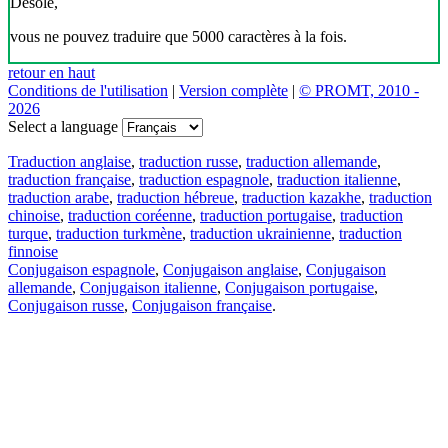
Désolé,
vous ne pouvez traduire que 5000 caractères à la fois.
retour en haut
Conditions de l'utilisation
|
Version complète
|
© PROMT, 2010 -
2026
Select a language
Traduction anglaise
,
traduction russe
,
traduction allemande
,
traduction française
,
traduction espagnole
,
traduction italienne
,
traduction arabe
,
traduction hébreue
,
traduction kazakhe
,
traduction
chinoise
,
traduction coréenne
,
traduction portugaise
,
traduction
turque
,
traduction turkmène
,
traduction ukrainienne
,
traduction
finnoise
Conjugaison espagnole
,
Conjugaison anglaise
,
Conjugaison
allemande
,
Conjugaison italienne
,
Conjugaison portugaise
,
Conjugaison russe
,
Conjugaison française
.
Caractéristiques
Traduction de texte
Exemples de contexte
Conjugaison et déclinaison