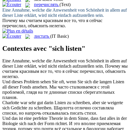
перечислять
(Text)
Eine Annahme, welche die Anwesenheit von Schönheit in allem auf
dieser
Liste
erklärt, wird nicht einfach aufzustellen sein.
Почему мы считаем красивым все то, что я сейчас
перечислил
, объяснить нелегко.
листать
(IT Basic)
Contextes avec "sich listen"
Eine Annahme, welche die Anwesenheit von Schönheit in allem auf
dieser
Liste
erklärt, wird nicht einfach aufzustellen sein.
Почему мы
считаем красивым все то, что я сейчас
перечислил
, объяснить
нелегко.
Und dieses Problem sehen Sie oft, wenn Sie
sich
die langen
Listen
all dieser Fonds ansehen.
Мы часто сталкиваемся с этой
проблемой, глядя на те длинные
списки
сберегательных
планов.
Charlotte war sehr gut darin
Listen
zu schreiben, aber sie weigerte
sich Gedichte zu schreiben.
Шарлотта отлично составляла
списки
, но напрочь отказывалась писать стихи.
Und das ist eine perfekte Theorie in dem Sinne, dass fast alles in der
Biologie
sich
nach der Form richtet.
И это вполне приемлемая
теория, потому что почти всё остальное в биологии работает