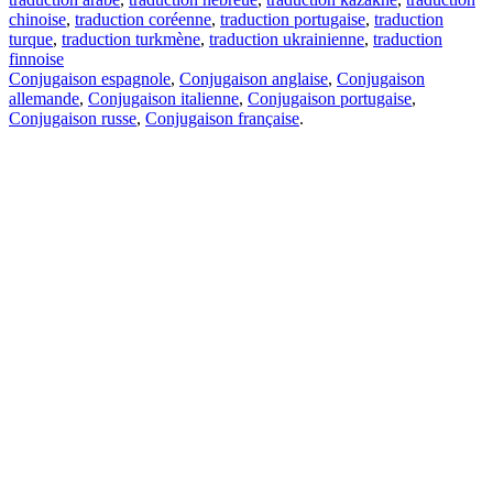
chinoise
,
traduction coréenne
,
traduction portugaise
,
traduction
turque
,
traduction turkmène
,
traduction ukrainienne
,
traduction
finnoise
Conjugaison espagnole
,
Conjugaison anglaise
,
Conjugaison
allemande
,
Conjugaison italienne
,
Conjugaison portugaise
,
Conjugaison russe
,
Conjugaison française
.
Caractéristiques
Traduction de texte
Exemples de contexte
Conjugaison et déclinaison
Applications gratuites
PROMT.One pour iOS
PROMT.One pour Android
Offres
Pour les développeurs