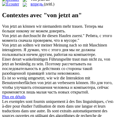
впредь
(zeitl.)
Contextes avec "von jetzt an"
Von jetzt an
können wir niemandem mehr trauen.
Теперь мы
больше никому не можем доверять.
Von jetzt an
durchsucht ihr diesen Haufen zuerst."
Ребята, с этого
момента сначала проверяем, что в мусоре."
Von jetzt an
sollten wir meiner Meinung nach so mit Maschinen
interagieren.
Я думаю, что с этого дня мы не должны
пользоваться ничем другим, работая на компьютере.
Einer derart wankelmütigen Führungselite traut man nicht zu,
von
jetzt an
beständig zu sein.
Поэтому рассчитывать на
последовательность в действиях со стороны такой
разобщенной правящей элиты невозможно.
Es ist so wenig umgesetzt, wie wir die Interaktion mit
Benutzeroberflächen
von jetzt an
verbessern können.
Но для того,
чтобы улучшить отношения человека и компьютера, сейчас
применяется лишь малая часть новых открытий.
Plus en détails
Les exemples sont fournis uniquement à des fins linguistiques, c'est-
à-dire pour étudier l'utilisation de mots dans une langue et leurs
traductions dans une autre. Ils sont extraits automatiquement des
sources ouvertes en utilisant des algorithmes de recherche de