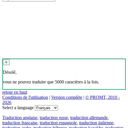
×
Désolé,
vous ne pouvez traduire que 5000 caractères à la fois.
retour en haut
Conditions de l'utilisation
|
Version complète
|
© PROMT, 2010 -
2026
Select a language
Traduction anglaise
,
traduction russe
,
traduction allemande
,
traduction française
,
traduction espagnole
,
traduction italienne
,
traduction arabe
,
traduction hébreue
,
traduction kazakhe
,
traduction