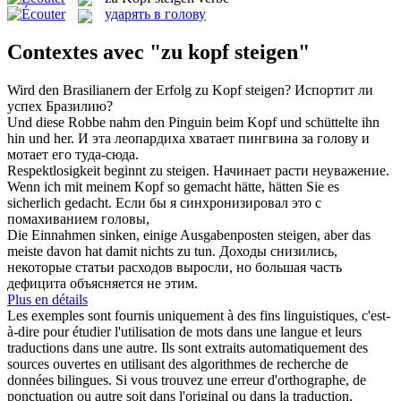
ударять в голову
Contextes avec "zu kopf steigen"
Wird den Brasilianern der Erfolg
zu Kopf steigen
?
Испортит ли
успех Бразилию?
Und diese Robbe nahm den Pinguin beim
Kopf
und schüttelte ihn
hin und her.
И эта леопардиха хватает пингвина за
голову
и
мотает его туда-сюда.
Respektlosigkeit beginnt zu
steigen
.
Начинает
расти
неуважение.
Wenn ich mit meinem
Kopf
so gemacht hätte, hätten Sie es
sicherlich gedacht.
Если бы я синхронизировал это с
помахиванием
головы
,
Die Einnahmen sinken, einige Ausgabenposten
steigen
, aber das
meiste davon hat damit nichts zu tun.
Доходы снизились,
некоторые статьи расходов выросли, но большая часть
дефицита объясняется не этим.
Plus en détails
Les exemples sont fournis uniquement à des fins linguistiques, c'est-
à-dire pour étudier l'utilisation de mots dans une langue et leurs
traductions dans une autre. Ils sont extraits automatiquement des
sources ouvertes en utilisant des algorithmes de recherche de
données bilingues. Si vous trouvez une erreur d'orthographe, de
ponctuation ou autre soit dans l'original ou dans la traduction,