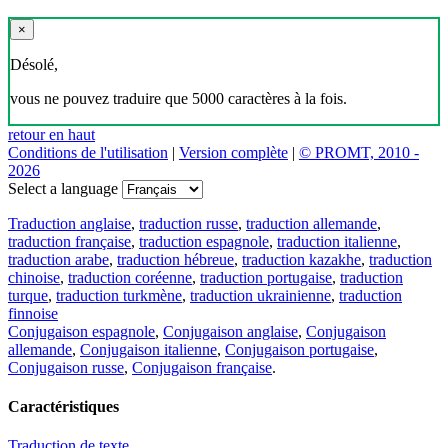
×
Désolé,
vous ne pouvez traduire que 5000 caractères à la fois.
retour en haut
Conditions de l'utilisation
|
Version complète
|
© PROMT, 2010 -
2026
Select a language
Traduction anglaise
,
traduction russe
,
traduction allemande
,
traduction française
,
traduction espagnole
,
traduction italienne
,
traduction arabe
,
traduction hébreue
,
traduction kazakhe
,
traduction
chinoise
,
traduction coréenne
,
traduction portugaise
,
traduction
turque
,
traduction turkmène
,
traduction ukrainienne
,
traduction
finnoise
Conjugaison espagnole
,
Conjugaison anglaise
,
Conjugaison
allemande
,
Conjugaison italienne
,
Conjugaison portugaise
,
Conjugaison russe
,
Conjugaison française
.
Caractéristiques
Traduction de texte