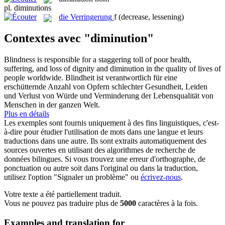
pl.
diminutions
die
Verringerung
f
(decrease, lessening)
Contextes avec "diminution"
Blindness is responsible for a staggering toll of poor health,
suffering, and loss of dignity and
diminution
in the quality of lives of
people worldwide.
Blindheit ist verantwortlich für eine
erschütternde Anzahl von Opfern schlechter Gesundheit, Leiden
und Verlust von Würde und Verminderung der Lebensqualität von
Menschen in der ganzen Welt.
Plus en détails
Les exemples sont fournis uniquement à des fins linguistiques, c'est-
à-dire pour étudier l'utilisation de mots dans une langue et leurs
traductions dans une autre. Ils sont extraits automatiquement des
sources ouvertes en utilisant des algorithmes de recherche de
données bilingues. Si vous trouvez une erreur d'orthographe, de
ponctuation ou autre soit dans l'original ou dans la traduction,
utilisez l'option "Signaler un problème" ou
écrivez-nous
.
Votre texte a été partiellement traduit.
Vous ne pouvez pas traduire plus de
5000
caractères à la fois.
Examples and translation for