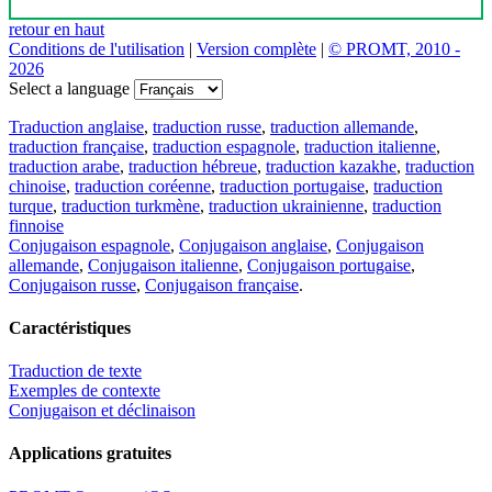
retour en haut
Conditions de l'utilisation
|
Version complète
|
© PROMT, 2010 -
2026
Select a language
Traduction anglaise
,
traduction russe
,
traduction allemande
,
traduction française
,
traduction espagnole
,
traduction italienne
,
traduction arabe
,
traduction hébreue
,
traduction kazakhe
,
traduction
chinoise
,
traduction coréenne
,
traduction portugaise
,
traduction
turque
,
traduction turkmène
,
traduction ukrainienne
,
traduction
finnoise
Conjugaison espagnole
,
Conjugaison anglaise
,
Conjugaison
allemande
,
Conjugaison italienne
,
Conjugaison portugaise
,
Conjugaison russe
,
Conjugaison française
.
Caractéristiques
Traduction de texte
Exemples de contexte
Conjugaison et déclinaison
Applications gratuites