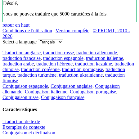
Désolé,
vous ne pouvez traduire que 5000 caractères à la fois.
retour en haut
Conditions de l'utilisation
|
Version complète
|
© PROMT, 2010 -
2026
Select a language
Traduction anglaise
,
traduction russe
,
traduction allemande
,
traduction française
,
traduction espagnole
,
traduction italienne
,
traduction arabe
,
traduction hébreue
,
traduction kazakhe
,
traduction
chinoise
,
traduction coréenne
,
traduction portugaise
,
traduction
turque
,
traduction turkmène
,
traduction ukrainienne
,
traduction
finnoise
Conjugaison espagnole
,
Conjugaison anglaise
,
Conjugaison
allemande
,
Conjugaison italienne
,
Conjugaison portugaise
,
Conjugaison russe
,
Conjugaison française
.
Caractéristiques
Traduction de texte
Exemples de contexte
Conjugaison et déclinaison