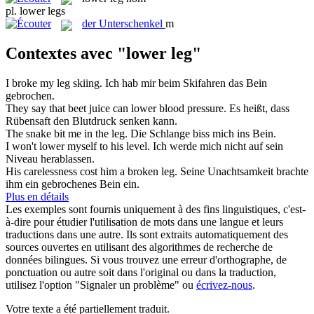
pl.
lower legs
der
Unterschenkel
m
Contextes avec "lower leg"
I broke my
leg
skiing.
Ich hab mir beim Skifahren das
Bein
gebrochen.
They say that beet juice can
lower
blood pressure.
Es heißt, dass
Rübensaft den Blutdruck
senken
kann.
The snake bit me in the
leg
.
Die Schlange biss mich ins
Bein
.
I won't
lower
myself to his level.
Ich werde mich nicht auf sein
Niveau herablassen.
His carelessness cost him a broken
leg
.
Seine Unachtsamkeit brachte
ihm ein gebrochenes
Bein
ein.
Plus en détails
Les exemples sont fournis uniquement à des fins linguistiques, c'est-
à-dire pour étudier l'utilisation de mots dans une langue et leurs
traductions dans une autre. Ils sont extraits automatiquement des
sources ouvertes en utilisant des algorithmes de recherche de
données bilingues. Si vous trouvez une erreur d'orthographe, de
ponctuation ou autre soit dans l'original ou dans la traduction,
utilisez l'option "Signaler un problème" ou
écrivez-nous
.
Votre texte a été partiellement traduit.