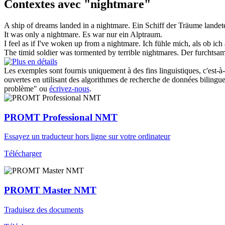
Contextes avec "nightmare"
A ship of dreams landed in a
nightmare
.
Ein Schiff der Träume landet
It was only a
nightmare
.
Es war nur ein
Alptraum
.
I feel as if I've woken up from a
nightmare
.
Ich fühle mich, als ob ic
The timid soldier was tormented by terrible
nightmares
.
Der furchtsa
Les exemples sont fournis uniquement à des fins linguistiques, c'est-à-
ouvertes en utilisant des algorithmes de recherche de données bilingues
problème" ou
écrivez-nous
.
PROMT Professional NMT
Essayez un traducteur hors ligne sur votre ordinateur
Télécharger
PROMT Master NMT
Traduisez des documents