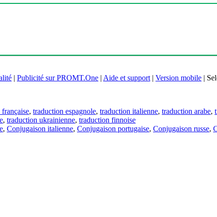
lité
|
Publicité sur PROMT.One
|
Aide et support
|
Version mobile
|
Sel
 française
,
traduction espagnole
,
traduction italienne
,
traduction arabe
,
e
,
traduction ukrainienne
,
traduction finnoise
e
,
Conjugaison italienne
,
Conjugaison portugaise
,
Conjugaison russe
,
C