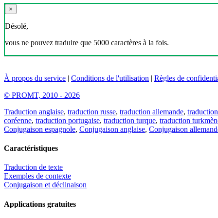
×
Désolé,
vous ne pouvez traduire que 5000 caractères à la fois.
À propos du service
|
Conditions de l'utilisation
|
Règles de confidentia
© PROMT, 2010 - 2026
Traduction anglaise
,
traduction russe
,
traduction allemande
,
traduction
coréenne
,
traduction portugaise
,
traduction turque
,
traduction turkmèn
Conjugaison espagnole
,
Conjugaison anglaise
,
Conjugaison allemand
Caractéristiques
Traduction de texte
Exemples de contexte
Conjugaison et déclinaison
Applications gratuites