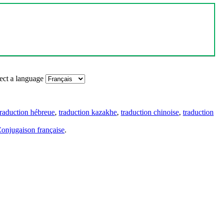
ect a language
traduction hébreue
,
traduction kazakhe
,
traduction chinoise
,
traduction
onjugaison française
.