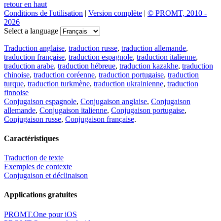
retour en haut
Conditions de l'utilisation
|
Version complète
|
© PROMT, 2010 -
2026
Select a language
Traduction anglaise
,
traduction russe
,
traduction allemande
,
traduction française
,
traduction espagnole
,
traduction italienne
,
traduction arabe
,
traduction hébreue
,
traduction kazakhe
,
traduction
chinoise
,
traduction coréenne
,
traduction portugaise
,
traduction
turque
,
traduction turkmène
,
traduction ukrainienne
,
traduction
finnoise
Conjugaison espagnole
,
Conjugaison anglaise
,
Conjugaison
allemande
,
Conjugaison italienne
,
Conjugaison portugaise
,
Conjugaison russe
,
Conjugaison française
.
Caractéristiques
Traduction de texte
Exemples de contexte
Conjugaison et déclinaison
Applications gratuites
PROMT.One pour iOS