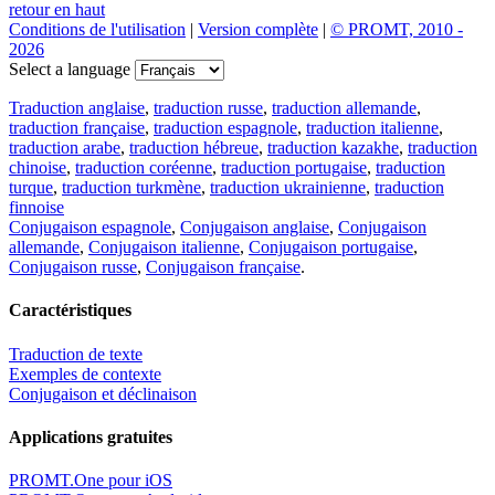
retour en haut
Conditions de l'utilisation
|
Version complète
|
© PROMT, 2010 -
2026
Select a language
Traduction anglaise
,
traduction russe
,
traduction allemande
,
traduction française
,
traduction espagnole
,
traduction italienne
,
traduction arabe
,
traduction hébreue
,
traduction kazakhe
,
traduction
chinoise
,
traduction coréenne
,
traduction portugaise
,
traduction
turque
,
traduction turkmène
,
traduction ukrainienne
,
traduction
finnoise
Conjugaison espagnole
,
Conjugaison anglaise
,
Conjugaison
allemande
,
Conjugaison italienne
,
Conjugaison portugaise
,
Conjugaison russe
,
Conjugaison française
.
Caractéristiques
Traduction de texte
Exemples de contexte
Conjugaison et déclinaison
Applications gratuites
PROMT.One pour iOS