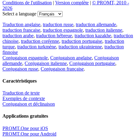
Conditions de l'utilisation
|
Version complète
|
© PROMT, 2010 -
2026
Select a language
Traduction anglaise
,
traduction russe
,
traduction allemande
,
traduction française
,
traduction espagnole
,
traduction italienne
,
traduction arabe
,
traduction hébreue
,
traduction kazakhe
,
traduction
chinoise
,
traduction coréenne
,
traduction portugaise
,
traduction
turque
,
traduction turkmène
,
traduction ukrainienne
,
traduction
finnoise
Conjugaison espagnole
,
Conjugaison anglaise
,
Conjugaison
allemande
,
Conjugaison italienne
,
Conjugaison portugaise
,
Conjugaison russe
,
Conjugaison française
.
Caractéristiques
Traduction de texte
Exemples de contexte
Conjugaison et déclinaison
Applications gratuites
PROMT.One pour iOS
PROMT.One pour Android