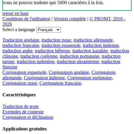
vous ne pouvez traduire que 5000 caractères à la fois.
retour en haut
Conditions de l'utilisation
|
Version complète
|
© PROMT, 2010 -
2026
Select a language
Traduction anglaise
,
traduction russe
,
traduction allemande
,
traduction française
,
traduction espagnole
,
traduction italienne
,
traduction arabe
,
traduction hébreue
,
traduction kazakhe
,
traduction
chinoise
,
traduction coréenne
,
traduction portugaise
,
traduction
turque
,
traduction turkmène
,
traduction ukrainienne
,
traduction
finnoise
Conjugaison espagnole
,
Conjugaison anglaise
,
Conjugaison
allemande
,
Conjugaison italienne
,
Conjugaison portugaise
,
Conjugaison russe
,
Conjugaison française
.
Caractéristiques
Traduction de texte
Exemples de contexte
Conjugaison et déclinaison
Applications gratuites