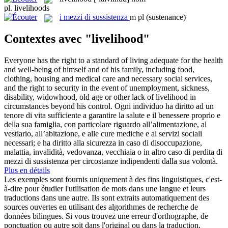
pl.
livelihoods
i
mezzi di sussistenza
m pl
(sustenance)
Contextes avec "livelihood"
Everyone has the right to a standard of living adequate for the health
and well-being of himself and of his family, including food,
clothing, housing and medical care and necessary social services,
and the right to security in the event of unemployment, sickness,
disability, widowhood, old age or other lack of
livelihood
in
circumstances beyond his control.
Ogni individuo ha diritto ad un
tenore di vita sufficiente a garantire la salute e il benessere proprio e
della sua famiglia, con particolare riguardo all’alimentazione, al
vestiario, all’abitazione, e alle cure mediche e ai servizi sociali
necessari; e ha diritto alla sicurezza in caso di disoccupazione,
malattia, invalidità, vedovanza, vecchiaia o in altro caso di perdita di
mezzi di sussistenza
per circostanze indipendenti dalla sua volontà.
Plus en détails
Les exemples sont fournis uniquement à des fins linguistiques, c'est-
à-dire pour étudier l'utilisation de mots dans une langue et leurs
traductions dans une autre. Ils sont extraits automatiquement des
sources ouvertes en utilisant des algorithmes de recherche de
données bilingues. Si vous trouvez une erreur d'orthographe, de
ponctuation ou autre soit dans l'original ou dans la traduction,