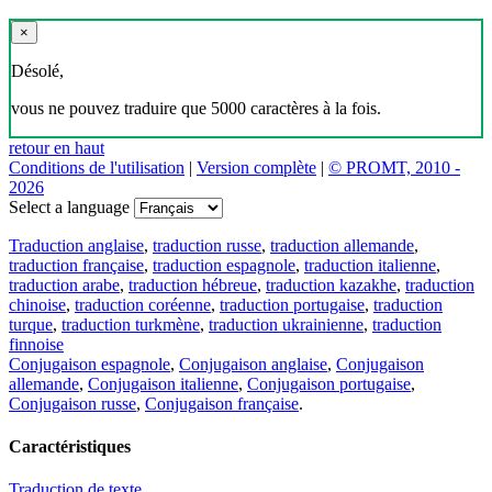
×
Désolé,
vous ne pouvez traduire que 5000 caractères à la fois.
retour en haut
Conditions de l'utilisation
|
Version complète
|
© PROMT, 2010 -
2026
Select a language
Traduction anglaise
,
traduction russe
,
traduction allemande
,
traduction française
,
traduction espagnole
,
traduction italienne
,
traduction arabe
,
traduction hébreue
,
traduction kazakhe
,
traduction
chinoise
,
traduction coréenne
,
traduction portugaise
,
traduction
turque
,
traduction turkmène
,
traduction ukrainienne
,
traduction
finnoise
Conjugaison espagnole
,
Conjugaison anglaise
,
Conjugaison
allemande
,
Conjugaison italienne
,
Conjugaison portugaise
,
Conjugaison russe
,
Conjugaison française
.
Caractéristiques
Traduction de texte